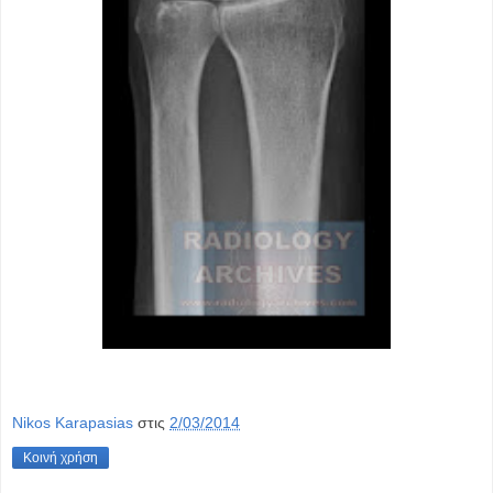
Nikos Karapasias
στις
2/03/2014
Κοινή χρήση