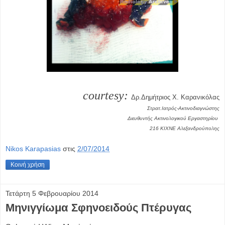
courtesy:
Δρ.Δημήτριος Χ. Καρανικόλας
Στρατ.Ιατρός-Ακτινοδιαγνώστης
Διευθυντής Ακτινολογικού Εργαστηρίου
216 ΚΙΧΝΕ Αλεξανδρούπολης
Nikos Karapasias
στις
2/07/2014
Κοινή χρήση
Τετάρτη 5 Φεβρουαρίου 2014
Μηνιγγίωμα Σφηνοειδούς Πτέρυγας