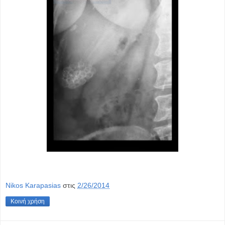
Nikos Karapasias
στις
2/26/2014
Κοινή χρήση