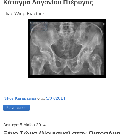
Κάταγμα Λαγονίου Πτέρυγας
Iliac Wing Fracture
Nikos Karapasias
στις
5/07/2014
Κοινή χρήση
Δευτέρα 5 Μαΐου 2014
Ξένο Σώμα (Νόμισμα) στον Οισοφάγο