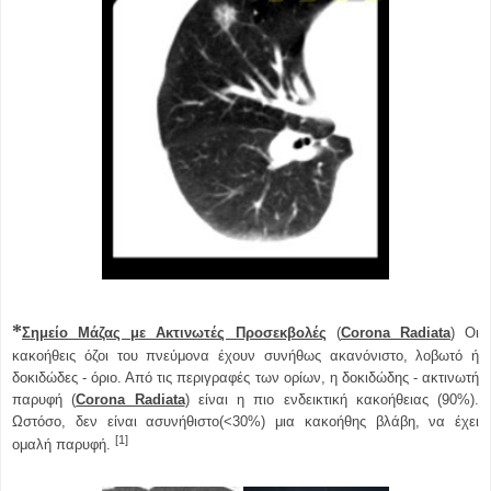
*
Σημείο Μάζας με Ακτινωτές Προσεκβολές
(
Corona Radiata
) Οι
κακοήθεις όζοι του πνεύμονα έχουν συνήθως ακανόνιστο, λοβωτό ή
δοκιδώδες - όριο. Από τις περιγραφές των ορίων, η δοκιδώδης - ακτινωτή
παρυφή (
Corona Radiata
) είναι η πιο ενδεικτική κακοήθειας (90%).
Ωστόσο, δεν είναι ασυνήθιστο(<30%) μια κακοήθης βλάβη, να έχει
[1]
ομαλή παρυφή.