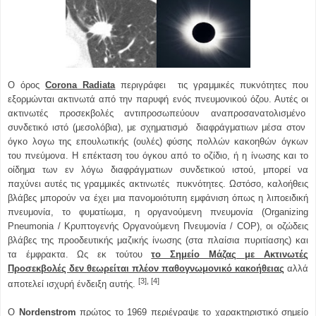
Ο όρος
Corona Radiata
περιγράφει τις γραμμικές πυκνότητες που
εξορμώνται ακτινωτά από την παρυφή ενός πνευμονικού όζου. Αυτές οι
ακτινωτές προσεκβολές αντιπροσωπεύουν αναπροσανατολισμένο
συνδετικό ιστό (μεσολόβια), με σχηματισμό διαφράγματιων μέσα στον
όγκο λογω της επουλωτικής (ουλές) φύσης πολλών κακοηθών όγκων
του πνεύμονα. Η επέκταση του όγκου από το οζίδιο, ή η ίνωσης και το
οίδημα των εν λόγω διαφράγματιων συνδετικού ιστού, μπορεί να
παχύνει αυτές τις γραμμικές ακτινωτές πυκνότητες. Ωστόσο, καλοήθεις
βλάβες μπορούν να έχει μια πανομοιότυπη εμφάνιση όπως η λιποειδική
πνευμονία, το φυματίωμα, η οργανούμενη πνευμονία (Organizing
Pneumonia / Κρυπτογενής Οργανούμενη Πνευμονία / COP), οι οζώδεις
βλάβες της προοδευτικής μαζικής ίνωσης (στα πλαίσια πυριτίασης) και
τα έμφρακτα. Ως εκ τούτου
το Σημείο Μάζας με Ακτινωτές
Προσεκβολές δεν θεωρείται πλέον παθογνωμονικό κακοήθειας
αλλά
[3], [4]
αποτελεί ισχυρή ένδειξη αυτής.
Ο
Nordenstrom
πρώτος το 1969 περιέγραψε το χαρακτηριστικό σημείο