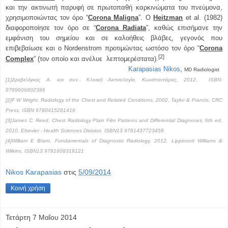
και την ακτινωτή παρυφή σε πρωτοπαθή καρκινώματα του πνεύμονα,
χρησιμοποιώντας τον όρο “
Corona Maligna
”. Ο
Heitzman
et al. (1982)
διαφοροποίησε τον όρο σε “
Corona Radiata
”, καθώς επισήμανε την
εμφάνιση του σημείου και σε καλοήθεις βλάβες, γεγονός που
επιβεβαίωσε και ο Nordenstrom προτιμώντας ωστόσο τον όρο “
Corona
[2]
Complex
” (τον οποίο και ανέλυε λεπτομερέστατα).
Karapasias Nikos
,
MD Radiologist
[1]Δρεβελέγκας Α. και συν., Κλινική Ακτινολογία, Κωνσταντάρας, 2012, ISBN:
9789606802386
[2]F W Wright, Radiology of the Chest and Related Conditions, 2002, Taylor & Francis, CRC
Press, ISBN 9780415281416
[3]James C. Reed, Chest Radiology Plain Film Patterns and Differential Diagnoses, 6th ed,
2010, Elsevier - Health Sciences Division, ISBN13 9781437723458
[4]William E Brant, Fundamentals of Diagnostic Radiology, 2012, Lippincott Williams &
Wilkins, ISBN13 9781608319121
Nikos Karapasias
στις
5/09/2014
Κοινή χρήση
Τετάρτη 7 Μαΐου 2014