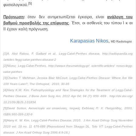
[5]
φυσιολογικού.
Πρόγνωση
:
όταν δεν αντιμετωπίζεται έγκαιρα, είναι
ανάλογη του
βαθμού προσβολής της επίφυσης
. Έτσι, οι ασθενείς του τύπου Ι κ αι
ΙΙ έχουν καλή πρόγνωση.
Karapasias Nikos
,
MD Radiologist
[1]A. Abd Rabou, F. Gaillard et al., Legg-Calvé-Perthes disease, http://radiopaedia.org
/articles /legg-calve-perthes-disease-2
[2]
Νόσος
Legg-Calve-Perthes, http://www.e-rheumatology.gr/ scientific-articles/ nosos-legg-
calve-perthes
[3]Charles T. Mehlman, Jessica Blair McCourt, Legg-Calve-Perthes Disease: Where Are We
100 Years Later?, The Orthopod, 2010, 30-35
[4]
Η
arry K.W. Kim, Pathophysiology and New Strategies for the Treatment of Legg-Calvé-
Perthes Disease, J Bone Joint Surg Am, 2012 Apr 04; 94 (7): 659 -669 . http://dx.doi.org/
10.2106/JBJS.J.01834
[5]David Sutton, Ακτινολογία και απεικόνιση, Ιατρικές Εκδόσεις Π. Χ. Πασχαλίδης, 2003,
ISBN 960-399-130-9
[6]Harry K. W. Kim, Legg-Calvé-Perthes Disease, 2010, J Am Acad Orthop Surg November
2010 vol. 18 no. 11 676-686 (Reproduced from Skaggs DL, Tolo VT: Legg-Calvé-Perthes
disease.
J Am Acad Orthop Surg 1996;4:9-16.)