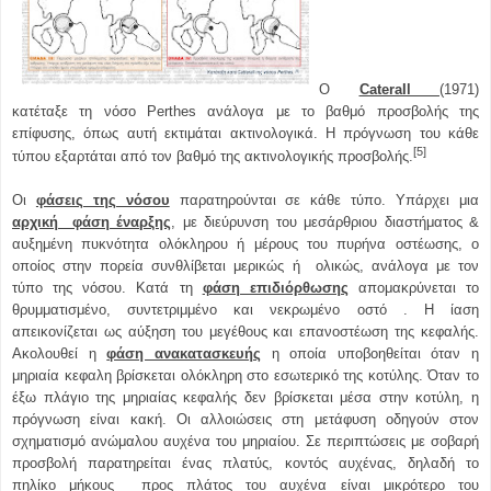
Ο
CateraIl
(1971)
κατέταξε τη νόσο Perthes ανάλογα με το βαθμό προσβολής της
επίφυσης, όπως αυτή εκτιμάται ακτινολογικά. Η πρόγνωση του κάθε
[5]
τύπου εξαρτάται από τον βαθμό της ακτινολογικής προσβολής.
Οι
φάσεις της νόσου
παρατηρούνται σε κάθε τύπο. Υπάρχει μια
αρχική φάση έναρξης
, με διεύρυνση του μεσάρθριου διαστήματος &
αυξημένη πυκνότητα ολόκληρου ή μέρους του πυρήνα οστέωσης, ο
οποίος στην πορεία συνθλίβεται μερικώς ή ολικώς, ανάλογα με τον
τύπο της νόσου. Κατά τη
φάση επιδιόρθωσης
απομακρύνεται το
θρυμματισμένο, συντετριμμένο και νεκρωμένo οστό . Η ίαση
απεικονίζεται ως αύξηση του μεγέθους και επανοστέωση της κεφαλής.
Ακολουθεί η
φάση ανακατασκευής
η οποία υποβοηθείται όταν η
μηριαία κεφαλη βρίσκεται ολόκληρη στο εσωτερικό της κοτύλης. Όταν το
έξω πλάγιο της μηριαίας κεφαλής δεν βρίσκεται μέσα στην κοτύλη, η
πρόγνωση είναι κακή. Οι αλλοιώσεις στη μετάφυση οδηγούν στον
σχηματισμό ανώμαλου αυχένα του μηριαίου. Σε περιπτώσεις με σοβαρή
προσβολή παρατηρείται ένας πλατύς, κοντός αυχένας, δηλαδή το
πηλίκο μήκους προς πλάτος του αυχένα είναι μικρότερο του