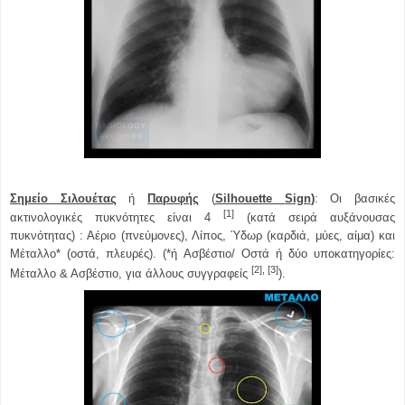
Σημείο Σιλουέτας
ή
Παρυφής
(
Silhouette
S
ign
)
: Οι βασικές
[1]
ακτινολογικές πυκνότητες είναι 4
(κατά σειρά αυξάνουσας
πυκνότητας) : Αέριο (πνεύμονες), Λίπος, Ύδωρ (καρδιά, μύες, αίμα) και
Μέταλλο* (οστά, πλευρές). (*ή Ασβέστιο/ Οστά ή δύο υποκατηγορίες:
[2], [3]
Μέταλλο & Ασβέστιο, για άλλους συγγραφείς
).