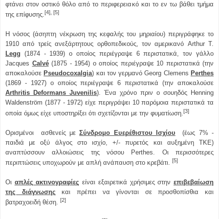
φτάνει στον οστικό θόλο από το περιφερειακό και το εν τω βάθει τμήμα
[4], [5]
της επίφυσης.
Η νόσος (άσηπτη νέκρωση της κεφαλής του μηριαίου) περιγράφηκε το
1910 από τρείς ανεξάρτητους ορθοπεδικούς, τον αμερικανό Arthur T.
Legg
(1874 - 1939) ο οποίος περιέγραψε 6 περιστατικά, τον γάλλο
Jacques
Calvé
(1875 - 1954) ο οποίος περιέγραψε 10 περιστατικά (την
αποκαλούσε
Pseudocoxalgia
) και τον γερμανό Georg Clemens
Perthes
(1869 - 1927) ο οποίος περιέγραψε 6 περιστατικά (την αποκαλούσε
Arthritis Deformans Juvenilis
). Ένα χρόνο πριν ο σουηδός Henning
Waldenström (1877 - 1972) είχε περιγράψει 10 παρόμοια περιστατικά τα
[3]
οποία όμως είχε υποστηρίξει ότι σχετίζονται με την φυματίωση.
Ορισμένοι ασθενείς με
Σύνδρομο Ευερέθιστου Ισχίου
(έως 7% -
παιδιά με οξύ άλγος στο ισχίο, +/- πυρετός και αυξημένη ΤΚΕ)
αναπτύσσουν αλλοιώσεις της νόσου Perthes. Οι περισσότερες
[5]
περιπτώσεις υποχωρούν με απλή ανάπαυση στο κρεβάτι.
Οι
απλές ακτινογραφίες
είναι εξαιρετικά χρήσιμες στην
επιβεβαίωση
της διάγνωσης
και πρέπει να γίνονται σε προσθοπίσθια και
[2]
βατραχοειδή θέση.