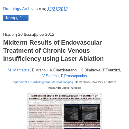
Radiology Archives
στις
12/21/2012
Κοινή χρήση
Πέμπτη 20 Δεκεμβρίου 2012
Midterm Results of Endovascular
Treatment of Chronic Venous
Insufficiency using Laser Ablation
M. Mantatzis
, E.Vranou, A.Chatzistefanou, K.Dimitrova, T.Foutzitzi,
V.Souftas
,
P.Prassopoulos
Department of Radiology and Medical Imaging
, Democritus University of Thrace,
Alexandroupolis, Greece