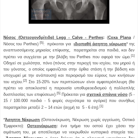
Νόσος (Οστεοχονδρίτιδα) Legg - Calve - Perthes
:
(
Coxa Plana
/
[5]
Νόσος του Perthes)
: πρόκειται για
ιδιοπαθή άσηπτη νέκρωση
* της
αναπτυσσόμενης μηριαίας επίφυσης, παρατηρείται στα παιδιά, και δεν
[1]
πρέπει να συγχέεται με την βλάβη του Perthes που αφορά τον ώμο.
Οδηγεί σε χωλότητα, πόνο (πόνος στην περιοχή του ισχίου, του μηρού ή
του γόνατος, ο οποίος εμφανίζεται στην όρθια στάση ή την βάδιση και
υποχωρεί με την ανάπαυση) και περιορισμό του εύρους των κινήσεων
[2]
του ισχίου.
Στο 15-20% των περιπτώσεων είναι αμφοτερόπλευρη (θα
πρέπει να αποκλειστεί η παρουσία υποθυρεοειδισμού ή πολλαπλής
[5]
δυσπλασίας των επιφύσεων).
Πρόκειται για
σχετικά σπάνια νόσο
(5 -
15 / 100.000 παιδιά - 5 φορές συχνότερα τα αγόρια) που συνήθως
[1]
παρατηρείται μεταξύ 2 – 14 ετών (αιχμή τα 5 - 6 έτη).
*
Άσηπτη Νέκρωση
(Οστεονέκρωση, Νέκρωση χωρίς αγγείωση, Οστικό
Έμφρακτο):
Οστεονέκρωση
:
ένα τμήμα του οστού έχει χάσει την
αιμάτωση του, με αποτέλεσμα να νεκρωθούν κυτταρικά στοιχεία του.