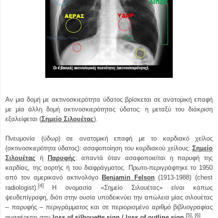
Αν μια δομή με ακτινοσκιερότητα ύδατος βρίσκεται σε ανατομική επαφή
με μία άλλη δομή ακτινοσκιερότητας ύδατος: η μεταξύ του διάκριση
εξαλείφεται (
Σημείο Σιλουέτας
).
Πνευμονία (ύδωρ) σε ανατομική επαφή με το καρδιακό χείλος
(ακτινοσκιερότητα ύδατος): ασαφοποίηση του καρδιακού χείλους:
Σημείο
Σιλουέτας
ή
Παρυφής
: απαντά όταν ασαφοποιείται η παρυφή της
καρδίας, της αορτής ή του διαφράγματος. Πρωτο-περιγράφτηκε το 1950
από τον αμερικανό ακτινολόγο
Benjamin Felson
(1913-1988) (chest
[4]
radiologist).
Η ονομασία «Σημείο Σιλουέτας» είναι
κάπως
ψευδεπίγραφη,
διότι
στην ουσία
υποδεικνύει
την απώλεια
μίας σιλουέτας
– παρυφής – περιγράμματος και σε περιορισμένο αριθμό βιβλιογραφίας
[5], [6]
αναφέρεται σαν
l
oss of silhouette sign
/
loss of outline
sign.