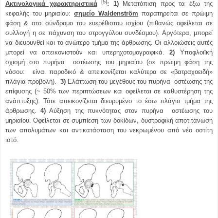
[5]
Ακτινολογικά χαρακτηριστικά
:
1)
Μετατόπιση προς τα έξω της
κεφαλής του μηριαίου:
σημείο Waldenström
παρατηρείται σε πρώιμη
φάση & στο σύνδρομο του ευερέθιστου ισχίου (πιθανώς οφείλεται σε
συλλογή η σε πάχυνση του στρογγύλου συνδέσμου). Αργότερα, μπορεί
να διευρυνθεί και το ανώτερο τμήμα της άρθρωσης. Οι αλλοιώσεις αυτές
μπορεί να απεικονιστούν και υπερηχοτομογραφικά.
2)
Υποφλοιϊκή
σχισμή στο πυρήνα οστέωσης του μηριαίου (σε πρώιμη φάση της
νόσου: είναι παροδικό & απεικονίζεται καλύτερα σε «βατραχοειδή»
πλάγια προβολή).
3)
Ελάττωση του μεγέθους του πυρήνα οστέωσης της
επίφυσης (~ 50% των περιπτώσεων και οφείλεται σε καθυστέρηση της
ανάπτυξης). Τότε απεικονίζεται διευρυμένο το έσω πλάγιο τμήμα της
άρθρωσης.
4)
Αύξηση της πυκνότητας στον πυρήνα οστέωσης του
μηριαίου. Οφείλεται σε συμπίεση των δοκίδων, δυστροφική αποτιτάνωση
των απολυμάτων και αντικατάσταση του νεκρωμένου από νέο οστίτη
ιστό.