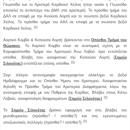
Γλωσσίδα και το Αριστερό Καρδιακό Χείλος (στην ουσία η Γλωσσίδα
αποτελεί το αντίστοιχο του ΔΜΛ στα αριστερά). Το πρόσθιο τμήμα του
ΔΑΛ σε επαφή με την Ανιούσα Αορτή και το ανώτατο Δεξιό Καρδιακό
Χείλος. Το πρόσθιο τμήμα του ΑΑΛ σε επαφή με το ανώτατο Δεξιό
[1]
Καρδιακό Χείλος.
Αορτικό Κομβίο & Κατιούσα Αορτή: βρίσκονται στο
Οπίσθιο Τμήμα του
Θώρακος
. Το Αορτικό Κομβίο είναι σε ανατομική σχέση με το
Κορυφαιόπισθιο Τμήμα του Αριστερού Άνω Λοβού: άρα εντοπίζεται
οπίσθια. Βλάβη που ασαφοποιεί την Κατιούσα Αορτή (
Σημείο
[1]
Σιλουέτας
)
εντοπίζεται επίσης οπίσθια.
Στην πλάγια ακτινογραφία σκιαγραφείται ολόκληρο το Δεξιό
Ημιδιάφραγμα και το Οπίσθιο Ήμισυ του Αριστερού. Ασαφοποιείται
δηλαδή το Πρόσθιο Τμήμα του Αριστερού Διαφράγματος λόγω της
ανατομικής επαφής με τον Πυθμένα της Καρδίας. Βλάβες στους Κάτω
[1]
Λοβούς: ασαφοποίηση διαφραγμάτων (
Σημείο Σιλουέτας
)
.
Το
Σημείο Σιλουέτας
βρίσκει εφαρμογή και στις βλάβες του
μεσοθωρακίου (πρόσθια? / οπίσθια?) και στις εγκυστωμένες
[1]
υπεζωκοτικές συλλογές (πρόσθια? / οπίσθια?).