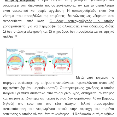
Άσηπτη Νέκρωση
:
ο όρος δείχνει ότι η φλεγμονή γενικότερα δεν
συμμετέχει στη διεργασία της οστεονέκρωσης, αν και το αποτέλεσμα
είναι νεκρωτικό και χωρίς αγγείωση. Η οστεοχονδρίτιδα είναι ένα
νόσημα που προσβάλλει τις επιφύσεις, ξεκινώντας ως νέκρωση που
ακολουθείται από ίαση.
Ο όρος οστεοχονδρίτιδα, ο οποίος
χρησιμοποιείται για να περιγράψει τις αλλοιώσεις είναι αδόκιμος
,
διότι
:
1)
δεν υπάρχει φλεγμονή και
2)
ο χόνδρος δεν προσβάλλεται σε αρχικό
[5]
στάδιο.
Μετά από ισχαιμία, ο
πυρήνας οστέωσης της επίφυσης νεκρώνεται, προκαλώντας αναστολή
της ανάπτυξης (του μηριαίου οστού). Ο υπερκείμενος χόνδρος, ο οποίος
παίρνει θρεπτικά συστατικά από το αρθρικό υγρό, διατηρείται ανέπαφος
και παχύνετε, ιδιαίτερα σε περιοχές που δεν φορτίζονται λόγω βάρους,
δηλαδή στο έσω και στο έξω πλάγιο. Τελικά παρατηρείται
αντικατάσταση του νεκρωμένου οστού στην περιοχή του πυρήνα
οστέωσης ο οποίος γίνεται έτσι πυκνότερος. Η διαδικασία αυτή συνήθως