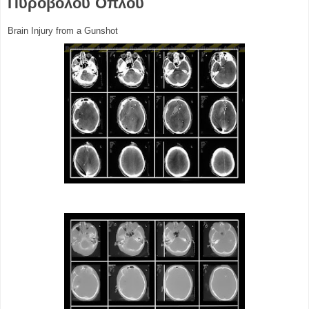
Πυροβόλου Όπλου
Brain Ιnjury from a Gunshot