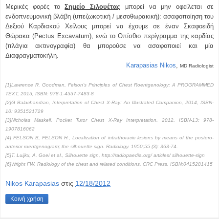
Μερικές φορές το
Σημείο Σιλουέτας
μπορεί να μην οφείλεται σε
ενδοπνευμονική βλάβη (υπεζωκοτική / μεσοθωρακική): ασαφοποίηση του
Δεξιού Καρδιακού Χείλους μπορεί να έχουμε σε έναν Σκαφοειδή
Θώρακα (
Pectus
Excavatum
), ενώ το Οπίσθιο περίγραμμα της καρδίας
(πλάγια ακτινογραφία) θα μπορούσε να ασαφοποιεί και μία
Διαφραγματοκήλη.
Karapasias Nikos
,
MD Radiologist
[1]Lawrence R. Goodman, Felson’s Principles of Chest Roentgenology: A PROGRAMMED
TEXT, 2015, ISBN: 978-1-4557-7483-8
[2]G Balachandran, Interpretation of Chest X-Ray: An Illustrated Companion, 2014, ISBN-
10: 9351521729
[3]Nicholas Maskell, Pocket Tutor Chest X-Ray Interpretation, 2012, ISBN-13: 978-
1907816062
[4] FELSON B, FELSON H., Localization of intrathoracic lesions by means of the postero-
anterior roentgenogram; the silhouette sign. Radiology. 1950;55 (3): 363-74.
[5]T. Luijkx, A. Goel et al., Silhouette sign, http://radiopaedia.org/ articles/ silhouette-sign
[6]Wright FW. Radiology of the chest and related conditions. CRC Press. ISBN:0415281415
Nikos Karapasias
στις
12/18/2012
Κοινή χρήση