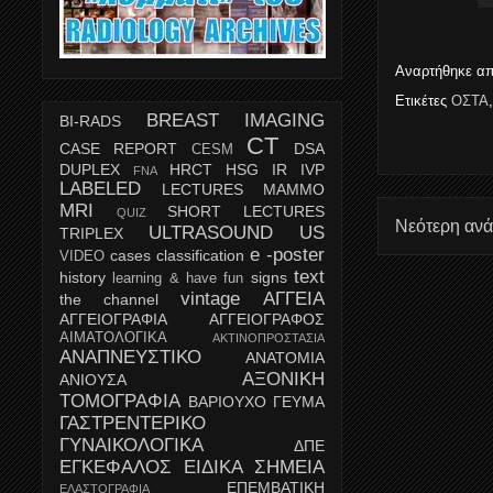
Αναρτήθηκε α
Ετικέτες
ΟΣΤΑ
BREAST IMAGING
BI-RADS
CT
CASE REPORT
DSA
CESM
DUPLEX
HRCT
HSG
IR
IVP
FNA
LABELED
LECTURES
MAMMO
MRI
SHORT LECTURES
QUIZ
Νεότερη αν
ULTRASOUND
US
TRIPLEX
e -poster
cases
classification
VIDEO
text
history
signs
learning & have fun
vintage
ΑΓΓΕΙΑ
the channel
ΑΓΓΕΙΟΓΡΑΦΙΑ
ΑΓΓΕΙΟΓΡΑΦΟΣ
ΑΙΜΑΤΟΛΟΓΙΚΑ
ΑΚΤΙΝΟΠΡΟΣΤΑΣΙΑ
ΑΝΑΠΝΕΥΣΤΙΚΟ
ΑΝΑΤΟΜΙΑ
ΑΞΟΝΙΚΗ
ΑΝΙΟΥΣΑ
ΤΟΜΟΓΡΑΦΙΑ
ΒΑΡΙΟΥΧΟ ΓΕΥΜΑ
ΓΑΣΤΡΕΝΤΕΡΙΚΟ
ΓΥΝΑΙΚΟΛΟΓΙΚΑ
ΔΠΕ
ΕΓΚΕΦΑΛΟΣ
ΕΙΔΙΚΑ ΣΗΜΕΙΑ
ΕΠΕΜΒΑΤΙΚΗ
ΕΛΑΣΤΟΓΡΑΦΙΑ