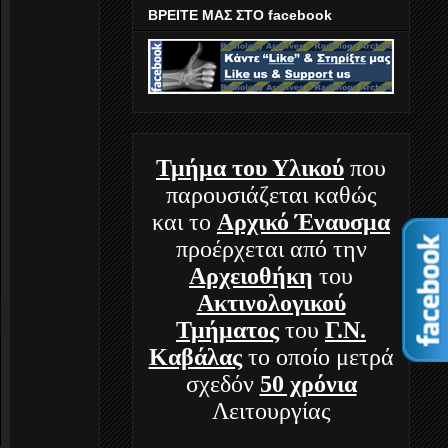
ΒΡΕΙΤΕ ΜΑΣ ΣΤΟ facebook
Τμήμα
του Υλικού
που
παρουσιάζεται καθώς
και το
Αρχικό Έναυσμα
προέρχεται από την
Αρχειοθήκη
του
Ακτινολογικού
Τμήματος
του
Γ.Ν.
Καβάλας
το οποίο μετρά
σχεδόν
50 χρόνια
Λειτουργίας