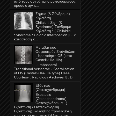
από τους συχνά χρησιμοποιούμενους
όρους στην κ...
Σημείο (& Σύνδρομο)
Κηλαϊδίτη
Chilaiditi Sign (&
Syndrome) Σύνδρομο
Κηλαϊδίτη * ( Chilaiditi
Syndrome / Colonic Interposition [6] ):
κατάσταση κ...
Μεταβατικός
Oσφυοϊερός Σπόνδυλος
- Ιεροποίηση Ο5 (κατα
Castellvi IIa-ΙΙΙa)
Lumbosacral
Transitional Vertebrae - Sacralisation
of O5 (Castellvi IIa-IIIa type) Case
Courtesy : Radiology A rchives ft . D...
Εξόστωση
(Οστεοχόνδρωμα)
Exostosis
(Οsteochondroma)
Οστεοχόνδρωμα (
Εξόστωση / Οστεοχόνδρινη
Εξόστωση): καλοήθης προσεκβολή
του οστού που περιβάλλεται από...