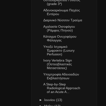
Οστεοαρθρίτιδα Γόνατος
(grade 3*)
Αδενοκαρκίνωμα Παχέος
Εντέρου
Διαρινικό Νύσσον Τραύμα
Αχαλασία Οισοφάγου
(Ράμφος Πτηνού)
Κάταγμα Ονυχοφόρου
Φάλαγγας
Υποξύ Ισχαιμικό
Έμφρακτο (Luxury
Perfusion)
Ivory Vertebra Sign
(Οστεοβλαστικές
Μεταστάσεις)
Υπερτροφία Αδενοειδών
Εκβλαστήσεων
A Step-by-Step
Radiological Approach
of an Acute A...
►
Ιουνίου
(13)