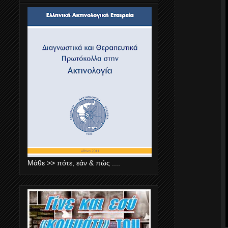
Μάθε >> πότε, εάν & πώς ....