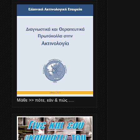
Μάθε >> πότε, εάν & πώς ....