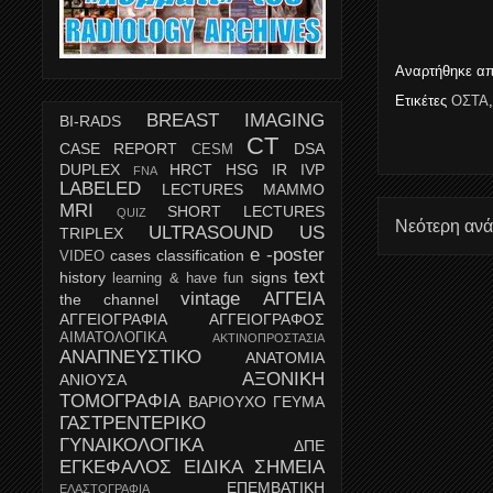
Αναρτήθηκε α
Ετικέτες
ΟΣΤΑ
BREAST IMAGING
BI-RADS
CT
CASE REPORT
DSA
CESM
DUPLEX
HRCT
HSG
IR
IVP
FNA
LABELED
LECTURES
MAMMO
MRI
SHORT LECTURES
QUIZ
Νεότερη αν
ULTRASOUND
US
TRIPLEX
e -poster
cases
classification
VIDEO
text
history
signs
learning & have fun
vintage
ΑΓΓΕΙΑ
the channel
ΑΓΓΕΙΟΓΡΑΦΙΑ
ΑΓΓΕΙΟΓΡΑΦΟΣ
ΑΙΜΑΤΟΛΟΓΙΚΑ
ΑΚΤΙΝΟΠΡΟΣΤΑΣΙΑ
ΑΝΑΠΝΕΥΣΤΙΚΟ
ΑΝΑΤΟΜΙΑ
ΑΞΟΝΙΚΗ
ΑΝΙΟΥΣΑ
ΤΟΜΟΓΡΑΦΙΑ
ΒΑΡΙΟΥΧΟ ΓΕΥΜΑ
ΓΑΣΤΡΕΝΤΕΡΙΚΟ
ΓΥΝΑΙΚΟΛΟΓΙΚΑ
ΔΠΕ
ΕΓΚΕΦΑΛΟΣ
ΕΙΔΙΚΑ ΣΗΜΕΙΑ
ΕΠΕΜΒΑΤΙΚΗ
ΕΛΑΣΤΟΓΡΑΦΙΑ