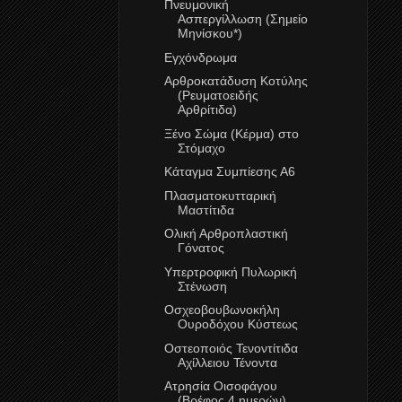
Πνευμονική
Ασπεργίλλωση (Σημείο
Μηνίσκου*)
Εγχόνδρωμα
Αρθροκατάδυση Κοτύλης
(Ρευματοειδής
Αρθρίτιδα)
Ξένο Σώμα (Κέρμα) στο
Στόμαχο
Κάταγμα Συμπίεσης Α6
Πλασματοκυτταρική
Mαστίτιδα
Ολική Αρθροπλαστική
Γόνατος
Υπερτροφική Πυλωρική
Στένωση
Οσχεοβουβωνοκήλη
Ουροδόχου Κύστεως
Οστεοποιός Τενοντίτιδα
Αχίλλειου Τένοντα
Ατρησία Οισοφάγου
(Βρέφος 4 ημερών)