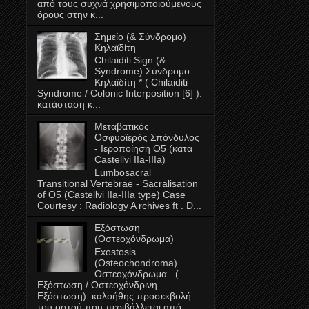
από τους συχνά χρησιμοποιούμενους
όρους στην κ...
Σημείο (& Σύνδρομο)
Κηλαϊδίτη
Chilaiditi Sign (&
Syndrome) Σύνδρομο
Κηλαϊδίτη * ( Chilaiditi
Syndrome / Colonic Interposition [6] ):
κατάσταση κ...
Μεταβατικός
Oσφυοϊερός Σπόνδυλος
- Ιεροποίηση Ο5 (κατα
Castellvi IIa-ΙΙΙa)
Lumbosacral
Transitional Vertebrae - Sacralisation
of O5 (Castellvi IIa-IIIa type) Case
Courtesy : Radiology A rchives ft . D...
Εξόστωση
(Οστεοχόνδρωμα)
Exostosis
(Οsteochondroma)
Οστεοχόνδρωμα (
Εξόστωση / Οστεοχόνδρινη
Εξόστωση): καλοήθης προσεκβολή
του οστού που περιβάλλεται από...