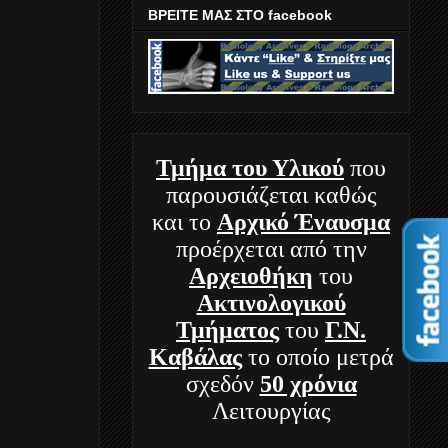
ΒΡΕΙΤΕ ΜΑΣ ΣΤΟ facebook
Τμήμα
του Υλικού
που
παρουσιάζεται καθώς
και το
Αρχικό Έναυσμα
προέρχεται από την
Αρχειοθήκη
του
Ακτινολογικού
Τμήματος
του
Γ.Ν.
Καβάλας
το οποίο μετρά
σχεδόν
50 χρόνια
Λειτουργίας