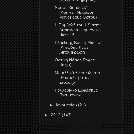
Νόσος Kienbock*
(Άσηπτη Νέκρωση
Μηνοειδούς Οστού)
Η Συμβολή του US στην
Διερέυνηση της Εν τω
Βάθει Φ...
Ελαιώδης Κύστη Μαστού
(Λιπώδης Κύστη -
Λιπονέκρωση)
Οστική Νόσος Paget*
(Ισχίο)
Μεταλλικά Ξένα Σώματα
(Κουτάλια) στον
Στόμαχο
Πανλοβιακό Εμφύσημα
Πνευμόνων
►
Ιανουαρίου
(21)
►
2012
(143)