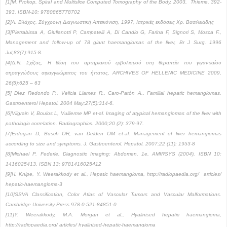
[1]M. Prokop, Spiral and Multislice Computed Tomography of the Body, 2003,
Τ
hieme, 392-
393, ISBN-10: 9780865778702
[2]Λ. Βλάχος, Σύγχρονη Διαγνωστική Απεικόνιση, 1997, Ιατρικές εκδόσεις Χρ. Βασιλειάδης
[3]Pietrabissa A, Giulianotti P, Campatelli A, Di Candio G, Farina F, Signori S, Mosca F.,
Management and follow-up of 78 giant haemangiomas of the liver, Br J Surg. 1996
Jul;83(7):915-8.
[4]Δ.Ν. Σχίζας, Η θέση του αρτηριακού εμβολισμού στη θεραπεία του γιγαντιαίου
σηραγγώδους αιμαγγειώματος του ήπατος, ARCHIVES OF HELLENIC MEDICINE 2009,
26(5):625 – 63
[5] Díez Redondo P., Velicia Llames R., Caro-Patón A., Familial hepatic hemangiomas,
Gastroenterol Hepatol. 2004 May;27(5):314-6.
[6]Vilgrain V, Boulos L, Vullierme MP et-al. Imaging of atypical hemangiomas of the liver with
pathologic correlation. Radiographics. 2000;20 (2): 379-97.
[7]Erdogan D, Busch OR, van Delden OM et-al. Management of liver hemangiomas
according to size and symptoms. J. Gastroenterol. Hepatol. 2007;22 (11): 1953-8
[8]Michael P. Federle, Diagnostic Imaging: Abdomen, 1e, AMIRSYS (2004), ISBN 10:
1416025413, ISBN 13: 9781416025412
[9]H. Knipe, Y. Weerakkody et al., Hepatic haemangioma, http://radiopaedia.org/ articles/
hepatic-haemangioma-3
[10]SSVA Classification, Color Atlas of Vascular Tumors and Vascular Malformations.
Cambridge University Press 978-0-521-84851-0
[11]Y. Weerakkody, M.A. Morgan et al., Hyalinised hepatic haemangioma,
http://radiopaedia.org/ articles/ hyalinised-hepatic-haemangioma