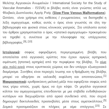
Μελέτης Αγγειακών Ανωμαλιών / International Society for the Study of
Vascular Anomalies - ISSVA) οι βλάβες αυτές είναι γνώστες απλά ως
Φλεβικές Δυσπλασίες Αργής Ροής (
S
low
F
low
V
enous
M
alformations
).
Ωστόσο, είναι χρήσιμο στις εκθέσεις / γνωματεύσεις να διατηρηθεί η
λέξη αιμαγγείωμα, καθώς αυτός ο όρος είναι γνωστός σε όλη την
βιβλιογραφία και φυσικά στους κλινικούς γιατρούς. Στο υπόλοιπο αυτού
του άρθρου χρησιμοποιείται ο όρος «ηπατικό αιμαγγείωμα» προκειμένου
να τηρηθεί η συνέπεια με την πλειοψηφία της υπάρχουσας
[9], [10]
βιβλιογραφίας.
Ιστολογικά
:
σαφώς αφοριζόμενη περιγεγραμμένη βλάβη που
αποτελείται από αγγειακές κρύπτες που έχουν αμιγώς αρτηριακή
αιμάτωση (ηπατική αρτηρία) από την περιφέρεια της βλάβης. Το
αίμα
ρέει πολύ αργά
στους κρυπτικούς χώρους και δεν υπάρχει εξωαγγειακό
διαμέρισμα. Συνήθεις είναι περιοχές ίνωσης και η θρόμβωση της βλάβης
[1]
μπορεί να οδηγήσει σε υαλοειδή εκφύλιση και αποτιτανώσεις.
Μακροσκοπικά
:
ερυθροκύανη μαλακή μάζα που αφορίζεται σαφώς από
τους γύρω ιστούς, χωρίς όμως να έχει κάψα. Οι μεγάλοι αγγειακοί
κόλποι του αιμαγγειώματος επενδύονται με μια στιβάδα ενδοθηλιακών
κυττάρων και διαχωρίζονται από αραιό συνδετικό ιστό, που συχνά
[5]
δημιουργεί δακτυλιοειδείς προσεκβολές μέσα στους αιματοκόλπους.
[15]
Δομικά προσομοιάζουν σε πλήρεις με αίμα σπόγγους.
Σε