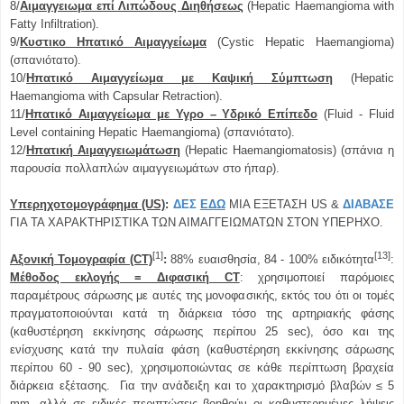
8/
Αιμαγγειωμα επί Λιπώδους Διηθήσεως
(Hepatic Haemangioma with
Fatty Infiltration).
9/
Κυστικο Ηπατικό Αιμαγγείωμα
(
C
ystic
H
epatic
H
aemangioma)
(σπανιότατο).
10/
Ηπατικό Αιμαγγείωμα με Καψική Σύμπτωση
(Hepatic
Haemangioma with Capsular Retraction).
11/
Ηπατικό Αιμαγγείωμα με Υγρο – Υδρικό Επίπεδο
(Fluid - Fluid
Level containing Hepatic Haemangioma) (σπανιότατο).
12/
Ηπατική Αιμαγγειωμάτωση
(Hepatic Haemangiomatosis) (σπάνια η
παρουσία πολλαπλών αιμαγγειωμάτων στο ήπαρ).
Υπερηχοτομογράφημα (US)
:
ΔΕΣ
ΕΔΩ
ΜΙΑ ΕΞΕΤΑΣΗ
US
&
ΔΙΑΒΑΣΕ
ΓΙΑ ΤΑ ΧΑΡΑΚΤΗΡΙΣΤΙΚΑ ΤΩΝ ΑΙΜΑΓΓΕΙΩΜΑΤΩΝ ΣΤ
ON
ΥΠΕΡΗΧΟ
.
[1]
[13]
Αξονική Τομογραφία (CT)
:
88% ευαισθησία, 84 - 100% ειδικότητα
:
Mέθοδος εκλογής = Διφασική CT
: χρησιμοποιεί παρόμοιες
παραμέτρους σάρωσης με αυτές της μονοφασικής, εκτός του ότι οι τομές
πραγματοποιούνται κατά τη διάρκεια τόσο της αρτηριακής φάσης
(καθυστέρηση εκκίνησης σάρωσης περίπου 25 sec), όσο και της
ενίσχυσης κατά την πυλαία φάση (καθυστέρηση εκκίνησης σάρωσης
περίπου 60 - 90 sec), χρησιμοποιώντας σε κάθε περίπτωση βραχεία
διάρκεια εξέτασης. Για την ανάδειξη και το χαρακτηρισμό βλαβών ≤ 5
mm, αλλά σε ειδικές περιπτώσεις βοηθούν οι καθυστερημένες λήψεις