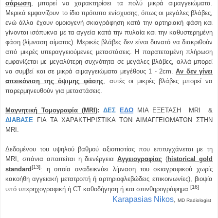
σάρωση
, μπορεί να χαρακτηρίσει τα πολύ μικρά αιμαγγειώματα.
Μερικά εμφανίζουν το ίδιο πρότυπο ενίσχυσης, όπως οι μεγάλες βλάβες,
ενώ άλλα έχουν ομοιογενή σκιαγράφηση κατά την αρτηριακή φάση και
γίνονται ισόπυκνα με τα αγγεία κατά την πυλαία και την καθυστερημένη
φάση (λίμναση αίματος). Μερικές βλάβες δεν είναι δυνατό να διακριθούν
από μικρές υπεραγγειούμενες μεταστάσεις. Η παρατεταμένη πλήρωση
εμφανίζεται με μεγαλύτερη συχνότητα σε μεγάλες βλάβες, αλλά μπορεί
να συμβεί και σε μικρά αιμαγγειώματα μεγέθους 1 - 2cm.
Αν δεν γίνει
απεικόνιση της όψιμης φάσης
, αυτές οι μικρές βλάβες μπορεί να
παρερμηνευθούν για μεταστάσεις.
Μαγνητική Τομογραφία (MRI)
:
ΔΕΣ
ΕΔΩ
ΜΙΑ ΕΞΕΤΑΣΗ Μ
RI
&
ΔΙΑΒΑΣΕ
ΓΙΑ ΤΑ ΧΑΡΑΚΤΗΡΙΣΤΙΚΑ ΤΩΝ ΑΙΜΑΓΓΕΙΩΜΑΤΩΝ ΣΤΗΝ
MRI
.
Δεδομένου του υψηλού βαθμού αξιοπιστίας που επιτυγχάνεται με τη
MRI, σπάνια απαιτείται η διενέργεια
A
γγειογραφίας
(
historical gold
[13]
standard
: η οποία αναδεικνύει λίμναση του σκιαγραφικού χωρίς
κακοήθη αγγειακή μετατροπή ή αρτηριοφλεβώδεις επικοινωνίες), βιοψία
[16]
υπό υπερηχογραφική ή CT καθοδήγηση ή και σπινθηρογράφημα.
Karapasias Nikos
,
MD Radiologist