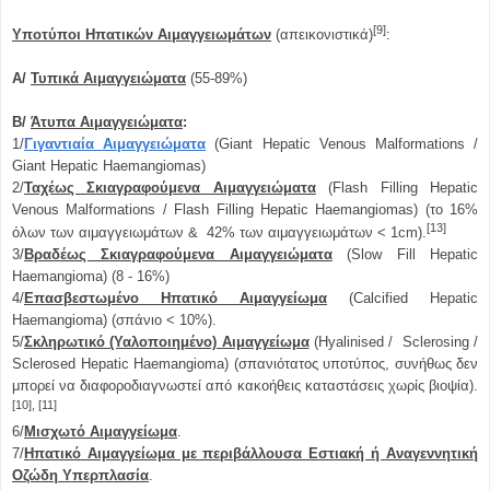
[9]
Υποτύποι Ηπατικών Αιμαγγειωμάτων
(απεικονιστικά)
:
Α/
Τυπικά Αιμαγγειώματα
(55-89%)
Β/
Άτυπα Αιμαγγειώματα
:
1/
Γιγαντιαία Αιμαγγειώματα
(Giant Hepatic Venous Malformations /
Giant Hepatic Haemangiomas)
2/
Ταχέως Σκιαγραφούμενα Αιμαγγειώματα
(Flash Filling Hepatic
Venous Malformations / Flash Filling Hepatic Haemangiomas) (το 16%
[13]
όλων των αιμαγγειωμάτων & 42% των αιμαγγειωμάτων < 1cm).
3/
Βραδέως Σκιαγραφούμενα Αιμαγγειώματα
(Slow Fill Hepatic
Haemangioma) (8 - 16%)
4/
Επασβεστωμένο Ηπατικό Αιμαγγείωμα
(Calcified Hepatic
Haemangioma) (σπάνιο < 10%).
5/
Σκληρωτικό (Υαλοποιημένο) Αιμαγγείωμα
(Hyalinised / Sclerosing /
Sclerosed Hepatic Haemangioma) (σπανιότατος υποτύπος, συνήθως δεν
μπορεί να διαφοροδιαγνωστεί από κακοήθεις καταστάσεις χωρίς βιοψία).
[10], [11]
6/
Μισχωτό Αιμαγγείωμα
.
7/
Ηπατικό Αιμαγγείωμα με περιβάλλουσα Εστιακή ή Αναγεννητική
Οζώδη Υπερπλασία
.