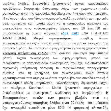
μεγάλες βλάβες.
Eυμεγέθεις (γιγαντιαίοι) όγκοι
:
παρουσιάζουν
προβλήματα διαφορικής διάγνωσης λόγω των χωροκατακτητικών
φαινομένων ή και της παρουσίας θρομβωμένων ή νεκρωτικών περιοχών.
Η ενίσχυση είναι συνήθως ανομοιογενής αλλά η ανάδειξη των κρυπτών
στην αρτηριακή και πυλαία φάση και η κεντρομόλος πλήρωση που
απεικονίζεται στις καθυστερημένες λήψεις των 10 έως 30 min
υποδεικνύουν τη σωστή διάγνωση (
ΔΕΣ
ΕΔΩ
ΕΝΑ ΓΙΓΑΝΤΙΑΙΟ
ΑΙΜΑΓΓΕΙΩΜΑ).
Μικρά αιμαγγειώματα
:
συνήθως
άτυπα
χαρακτηριστικά
: ομοιογενή υπέρπυκνη ή υπόπυκνη απεικόνιση κατά την
αρτηριακή φάση. Τα υπόπυκνα αιμαγγειώματα έχουν τη χαρακτηριστική
κεντρική υπέρπυκνη κηλίδα
(που φαίνεται καλύτερα στην πυλαία
φάση). Ταχεία σκιαγράφηση των αιμαγγειωμάτων, μπορεί να
συνοδεύεται με αρτηριοπυλαία αναστόμωση, που έχει ως επακόλουθο
σφηνοειδή υπέρπυκνη ενίσχυση του περιβάλλοντος παρεγχύματος
αμέσως μετά τη χορήγηση του σκιαγραφικού. Άλλα σπάνια
χαρακτηριστικά των αιμαγγειωμάτων περιλαμβάνουν συνοδό εστιακή ή
αναγεννητική οζώδη υπερπλασία, υαλοειδοποίηση, δημιουργία μίσχου
και σύνδρομο Kasabach - Merritt (γιγαντιαίο αιμαγγείωμα +
θρομβοπάθεια με συστηματική ινωδόλυση και θρομβοπενία).
Η
διαφοροποίηση αυτών των μικρών βλαβών από τις
υπεραγγειούμενες κακοήθεις βλάβες είναι δύσκολη
και πρόσφατα
έχει αναφερθεί ευαισθησία μόνο 50%. Η
τριφασική ελικοειδής