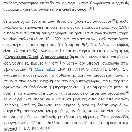
παθολογοανατομικό επίπεδο τα αιμαγγειώματα θεωρούνται συγγενείς
[16]
ανωμαλίες και κατά συνέπεια
όχι αληθείς όγκοι
.
[8]
Οι μικροί όγκοι δεν απαιτούν θεραπεία (συνήθως αγνοούνται
), αλλά
ενδείκνυται χειρουργική εκτομή, εάν ο όγκος είναι συμπτωματικός (15%)
ή προκαλεί συμπίεση του χοληφόρου δέντρου. Τα αιμαγγειώματα μπορεί
να είναι πολλαπλά σε 10 - 50% των περιπτώσεων, ενώ εντοπίζονται
συχνότερα σε υποκάψια οπίσθια θέση του δεξιού λοβού και συνήθως
είναι <4 cm (90%). Βλάβες > 10 cm αναφέρονται κατά συνθήκη ως
«
Γιγαντιαία» (
G
iant)
A
ιμαγγειώματα
(ορισμένοι συγγραφείς αναφέρουν
[3]
ως γιγαντιαίες, βλάβες > 4 cm
> 5cm – δεν υπάρχει συμφωνία στην
[13]
βιβλιογραφία
) (
ΔΕΣ
ΕΔΩ
ΕΝΑ ΓΙΓΑΝΤΙΑΙΟ ΑΙΜΑΓΓΕΙΩΜΑ). Στα
γιγαντιαία αιμαγγειώματα, ο ασθενής μπορεί να αισθάνεται πόνο ή
επίμονα ακαθόριστα ενοχλήματα στο δεξιό υποχόνδριο, που μπορεί να
οφείλονται σε θρόμβωση ή μικροέμφρακτα ή σε αιμορραγία μέσα σε
[4]
αυτά, ή να παρουσιάζει ναυτία και εμέτους από πίεση του στομάχου.
Το αιμαγγείωμα μπορεί να αυξηθεί σε μέγεθος αυτόματα από διάταση
(ectasia), κατά τη διάρκεια της κύησης ή από τη δράση φαρμάκων
(στεροειδή, οιστρογόνα, ιντερφερόνη), αντίθετα, μπορεί να γίνει ινωτικό
και να ρικνωθεί σε ασθενείς με εξελικτική κίρρωση. Το σηραγγώδες
αιμαγγείωμα ουδέποτε εξαλλάσσεται και ουδέποτε υποστρέφεται αφ’
[1], [2], [4], [8], [13], [14]
εαυτού.