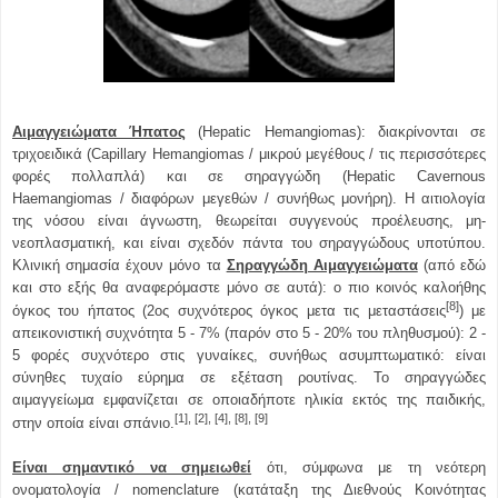
Αιμαγγειώματα Ήπατος
(Hepatic Hemangiomas): διακρίνονται σε
τριχοειδικά (Capillary Hemangiomas / μικρού μεγέθους / τις περισσότερες
φορές πολλαπλά) και σε σηραγγώδη (Hepatic Cavernous
Haemangiomas / διαφόρων μεγεθών / συνήθως μονήρη). Η αιτιολογία
της νόσου είναι άγνωστη, θεωρείται συγγενούς προέλευσης, μη-
νεοπλασματική, και είναι σχεδόν πάντα του σηραγγώδους υποτύπου.
Κλινική σημασία έχουν μόνο τα
Σηραγγώδη Αιμαγγειώματα
(από εδώ
και στο εξής θα αναφερόμαστε μόνο σε αυτά): ο πιο κοινός καλοήθης
[8]
όγκος του ήπατος (2ος συχνότερος όγκος μετα τις μεταστάσεις
) με
απεικονιστική συχνότητα 5 - 7% (παρόν στο 5 - 20% του πληθυσμού): 2 -
5 φορές συχνότερο στις γυναίκες, συνήθως ασυμπτωματικό: είναι
σύνηθες τυχαίο εύρημα σε εξέταση ρουτίνας. Το σηραγγώδες
αιμαγγείωμα εμφανίζεται σε οποιαδήποτε ηλικία εκτός της παιδικής,
[1], [2], [4], [8], [9]
στην οποία είναι σπάνιο.
Είναι σημαντικό να σημειωθεί
ότι, σύμφωνα με τη νεότερη
ονοματολογία / nomenclature (κατάταξη της Διεθνούς Κοινότητας