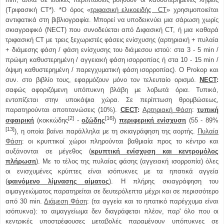
(Τριφασική CT*). *Ο όρος «
τριφασική ελικοειδής CT
» χρησιμοποιείται
αντιφατικά στη βιβλιογραφία. Μπορεί να υποδεικνύει μια σάρωση χωρίς
σκιαγραφικό (NECT) που συνοδεύεται από Διφασική CT, ή μια καθαρά
τριφασική CT με τρεις ξεχωριστές φάσεις ενίσχυσης (αρτηριακή + πυλαία
+ διάμεσης φάση / φάση ενίσχυσης του διάμεσου ιστού: στα 3 - 5 min /
πρώιμη καθυστερημένη / αγγειακή φάση ισορροπίας ή στα 10 - 15 min /
όψιμη καθυστερημένη / παρεγχυματική φάση ισορροπίας). O Prokop και
συν. στο βιβλίο τους, εφαρμόζουν μόνο τον τελευταίο ορισμό.
NECT
:
σαφώς αφοριζόμενη υπόπυκνη βλάβη με λοβωτά όρια. Τυπικά,
εντοπίζεται στην υποκάψια χώρα. Σε περίπτωση θρομβώσεως,
παρατηρούνται αποτιτανώσεις (10%).
CECT
:
Αρτηριακή Φάση
:
τυπική
[2]
[16]
σφαιρική
(κοκκώδης
-
οζώδης
)
περιφερική ενίσχυση
(55 - 89%
[13]
), η οποία βαίνει παράλληλα με τη σκιαγράφηση της αορτής.
Πυλαία
Φάση
: οι κρυπτικοί χώροι πληρούνται βαθμιαία προς το κέντρο και
αυξάνονται σε μέγεθος (
κρυπτική ενίσχυση και κεντρομόλος
πλήρωση
). Με το τέλος της πυλαίας φάσης (αγγειακή ισορροπία) όλες
οι ενισχυμένες κρύπτες είναι ισόπυκνες με τα ηπατικά αγγεία
(
φαινόμενο λίμνασης αίματος
). Η πλήρης σκιαγράφηση του
αιμαγγειώματος παρατηρείται σε δευτερόλεπτα μέχρι και σε περισσότερο
από 30 min.
Διάμεση Φάση
: (τα αγγεία και το ηπατικό παρέγχυμα είναι
ισόπυκνα): το αιμαγγείωμα δεν διαγράφεται πλέον, παρ' όλο που οι
κεντρικές υποστρέφουσες μεταβολές παραμένουν υπόπυκνες σε