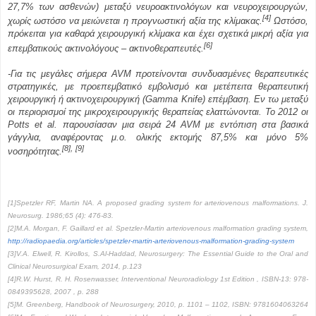
27,7% των ασθενών) μεταξύ νευροακτινολόγων και νευροχειρουργών,
[4]
χωρίς ωστόσο να μειώνεται η προγνωστική αξία της κλίμακας.
Ωστόσο,
πρόκειται για καθαρά χειρουργική κλίμακα και έχει σχετικά μικρή αξία για
[6]
επεμβατικούς ακτινολόγους – ακτινοθεραπευτές.
-Για τις μεγάλες σήμερα AVM προτείνονται συνδυασμένες θεραπευτικές
στρατηγικές, με προεπεμβατικό εμβολισμό και μετέπειτα θεραπευτική
χειρουργική ή ακτινοχειρουργική (Gamma Knife) επέμβαση. Εν τω μεταξύ
οι περιορισμοί της μικροχειρουργικής θεραπείας ελαττώνονται. Το 2012 οι
Potts et al. παρουσίασαν μια σειρά 24 AVM με εντόπιση στα βασικά
γάγγλια, αναφέροντας μ.ο. ολικής εκτομής 87,5% και μόνο 5%
[8],
[9]
νοσηρότητας.
[1]Spetzler RF, Martin NA. A proposed grading system for arteriovenous malformations. J.
Neurosurg. 1986;65 (4): 476-83.
[2]M.A. Morgan, F. Gaillard et al. Spetzler-Martin arteriovenous malformation grading system,
http://radiopaedia.org/articles/spetzler-martin-arteriovenous-malformation-grading-system
[3]V.A. Elwell, R. Kirollos, S.Al-Haddad, Neurosurgery: The Essential Guide to the Oral and
Clinical Neurosurgical Exam, 2014, p.123
[4]R.W. Hurst, R. H. Rosenwasser, Interventional Neuroradiology 1st Edition , ISBN-13: 978-
0849395628, 2007 , p. 288
[5]M. Greenberg, Handbook of Neurosurgery, 2010, p. 1101 – 1102, ISBN: 9781604063264