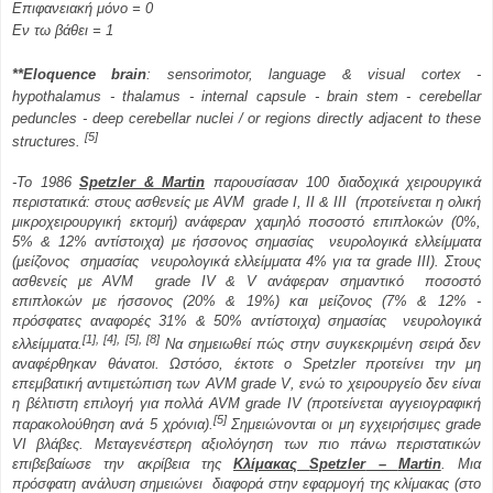
Επιφανειακή μόνο = 0
Εν τω βάθει = 1
**Eloquence brain
: sensorimotor, language & visual cortex -
hypothalamus - thalamus - internal capsule - brain stem - cerebellar
peduncles - deep cerebellar nuclei / or regions directly adjacent to these
[5]
structures.
-Το 1986
Spetzler
&
Martin
παρουσίασαν 100 διαδοχικά χειρουργικά
περιστατικά:
στους ασθενείς με
AVM
grade
I
,
II
& ΙΙΙ
(προτείνεται η ολική
μικροχειρουργική εκτομή) ανάφεραν χαμηλό ποσοστό επιπλοκών (0%,
5% & 12% αντίστοιχα) με
ήσσονος σημασίας
νευρολογικά
ελλείμματα
(
μείζονος
σημασίας
νευρολογικά
ελλείμματα 4% για τα
grade
III
).
Στους
ασθενείς με
AVM
grade
IV
&
V
ανάφεραν σημαντικό
ποσοστό
επιπλοκών με
ήσσονος (20% & 19%) και
μείζονος (7% & 12% -
πρόσφατες αναφορές 31% & 50% αντίστοιχα)
σημασίας
νευρολογικά
[1], [4], [5], [8]
ελλείμματα.
Να
σημειωθεί πώς στην συγκεκριμένη σειρά δεν
αναφέρθηκαν θάνατοι. Ωστόσο, έκτοτε ο
Spetzler
προτείνει την μη
επεμβατική αντιμετώπιση των
AVM
grade
V
, ενώ το χειρουργείο δεν είναι
η βέλτιστη επιλογή για πολλά
AVM
grade
IV
(προτείνεται αγγειογραφική
[5]
παρακολούθηση ανά 5 χρόνια).
Σημειώνονται οι μη εγχειρήσιμες
grade
VI
βλάβες.
Μεταγενέστερη
αξιολόγηση των πιο πάνω περιστατικών
επιβεβαίωσε την ακρίβεια της
Κλίμακας
Spetzler
–
Martin
. Μια
πρόσφατη ανάλυση σημειώνει διαφορά στην εφαρμογή της κλίμακας (στο