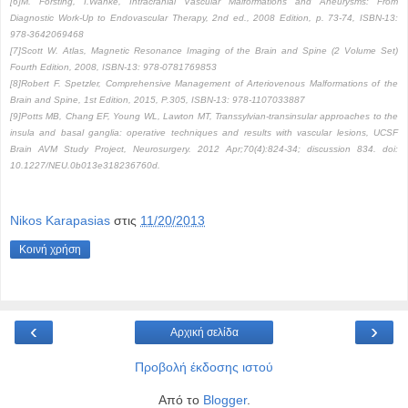
[6]M. Forsting, I.Wanke, Intracranial Vascular Malformations and Aneurysms: From
Diagnostic Work-Up to Endovascular Therapy, 2nd ed., 2008 Edition, p. 73-74, ISBN-13:
978-3642069468
[7]Scott W. Atlas, Magnetic Resonance Imaging of the Brain and Spine (2 Volume Set)
Fourth Edition, 2008, ISBN-13: 978-0781769853
[8]Robert F. Spetzler, Comprehensive Management of Arteriovenous Malformations of the
Brain and Spine, 1st Edition, 2015, P.305, ISBN-13: 978-1107033887
[9]Potts MB, Chang EF, Young WL, Lawton MT, Transsylvian-transinsular approaches to the
insula and basal ganglia: operative techniques and results with vascular lesions, UCSF
Brain AVM Study Project, Neurosurgery. 2012 Apr;70(4):824-34; discussion 834. doi:
10.1227/NEU.0b013e318236760d.
Nikos Karapasias
στις
11/20/2013
Κοινή χρήση
‹
›
Αρχική σελίδα
Προβολή έκδοσης ιστού
Από το
Blogger
.