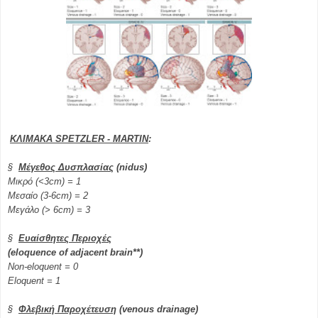
ΚΛΙΜΑΚΑ
SPETZLER
-
MARTIN
:
§
Μέγεθος Δυσπλασίας
(nidus)
Μικρό (<3cm) = 1
Μεσαίο (3-6cm) = 2
Μεγάλο
(> 6cm) = 3
§
Ευαίσθητες
Περιοχές
(eloquence of adjacent brain**)
Non-eloquent = 0
E
loquent =
1
§
Φλεβική Παροχέτευση
(venous drainage)