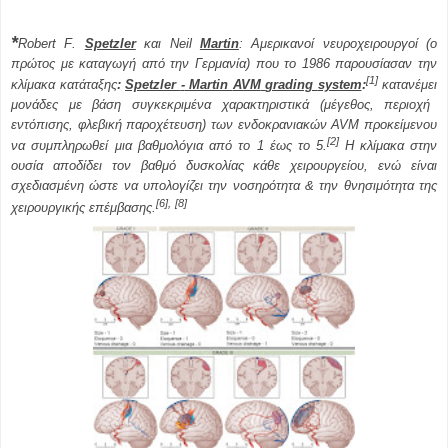
*
Robert
F
.
Spetzler
και
Neil
Martin
: Αμερικανοί νευροχειρουργοί (ο
πρώτος με καταγωγή από την Γερμανία) που το 1986 παρουσίασαν την
[1]
κλίμακα κατάταξης
:
Spetzler
-
Martin
AVM
grading
system
:
κατανέμει
μονάδες με βάση συγκεκριμένα χαρακτηριστικά (μέγεθος, περιοχή
εντόπισης, φλεβική παροχέτευση)
των
ενδοκρανιακών AVM
προκείμενου
[2]
να συμπληρωθεί μια βαθμολόγια από το
1
έως το 5.
Η κλίμακα στην
ουσία αποδίδει τον βαθμό δυσκολίας κάθε χειρουργείου, ενώ είναι
σχεδιασμένη ώστε να υπολογίζει την νοσηρότητα & την
θνησιμότητα
της
[6],
[8]
χειρουργικής επέμβασης.