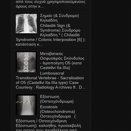
από τους συχνά χρησιμοποιούμενους
όρους στην κ...
Σημείο (& Σύνδρομο)
Κηλαϊδίτη
Chilaiditi Sign (&
Syndrome) Σύνδρομο
Κηλαϊδίτη * ( Chilaiditi
Syndrome / Colonic Interposition [6] ):
κατάσταση κ...
Μεταβατικός
Oσφυοϊερός Σπόνδυλος
- Ιεροποίηση Ο5 (κατα
Castellvi IIa-ΙΙΙa)
Lumbosacral
Transitional Vertebrae - Sacralisation
of O5 (Castellvi IIa-IIIa type) Case
Courtesy : Radiology A rchives ft . D...
Εξόστωση
(Οστεοχόνδρωμα)
Exostosis
(Οsteochondroma)
Οστεοχόνδρωμα (
Εξόστωση / Οστεοχόνδρινη
Εξόστωση): καλοήθης προσεκβολή
του οστού που περιβάλλεται από...