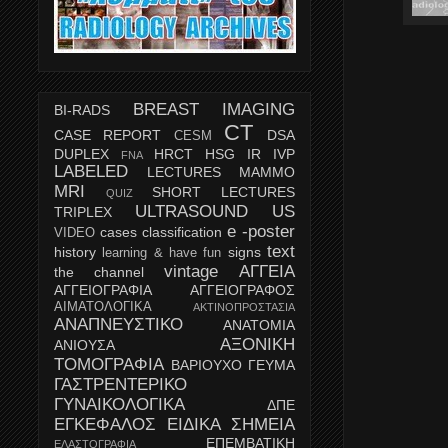
BREAST IMAGING
BI-RADS
CT
CASE REPORT
DSA
CESM
DUPLEX
HRCT
HSG
IR
IVP
FNA
LABELED
LECTURES
MAMMO
MRI
SHORT LECTURES
QUIZ
ULTRASOUND
US
TRIPLEX
e -poster
cases
classification
VIDEO
text
history
signs
learning & have fun
vintage
ΑΓΓΕΙΑ
the channel
ΑΓΓΕΙΟΓΡΑΦΙΑ
ΑΓΓΕΙΟΓΡΑΦΟΣ
ΑΙΜΑΤΟΛΟΓΙΚΑ
ΑΚΤΙΝΟΠΡΟΣΤΑΣΙΑ
ΑΝΑΠΝΕΥΣΤΙΚΟ
ΑΝΑΤΟΜΙΑ
ΑΞΟΝΙΚΗ
ΑΝΙΟΥΣΑ
ΤΟΜΟΓΡΑΦΙΑ
ΒΑΡΙΟΥΧΟ ΓΕΥΜΑ
ΓΑΣΤΡΕΝΤΕΡΙΚΟ
ΓΥΝΑΙΚΟΛΟΓΙΚΑ
ΔΠΕ
ΕΓΚΕΦΑΛΟΣ
ΕΙΔΙΚΑ ΣΗΜΕΙΑ
ΕΠΕΜΒΑΤΙΚΗ
ΕΛΑΣΤΟΓΡΑΦΙΑ