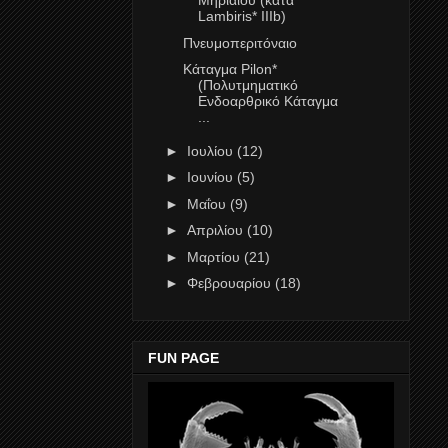
Μηριαίου (κατά
Lambiris* ΙΙΙb)
Πνευμοπεριτόναιο
Κάταγμα Pilon*
(Πολυτμηματικό
Ενδοαρθρικό Κάταγμα
...
►
Ιουλίου
(12)
►
Ιουνίου
(5)
►
Μαΐου
(9)
►
Απριλίου
(10)
►
Μαρτίου
(21)
►
Φεβρουαρίου
(18)
FUN PAGE