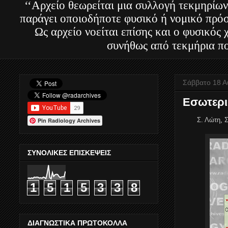
‘‘Αρχείο θεωρείται μια συλλογή τεκμηρίων
παράγει οποιοδήποτε φυσικό ή νομικό πρόσ
Ως αρχείο νοείται επίσης και ο φυσικός
συνήθως από τεκμήρια πο
Σάββατο 18 Α
Εσωτερι
Σ. Λώτη
,
Σ
Pin Radiology Archives
ΣΥΝΟΛΙΚΕΣ ΕΠΙΣΚΕΨΕΙΣ
1
5
1
5
3
3
8
ΔΙΑΓΝΩΣΤΙΚΑ ΠΡΩΤΟΚΟΛΛΑ