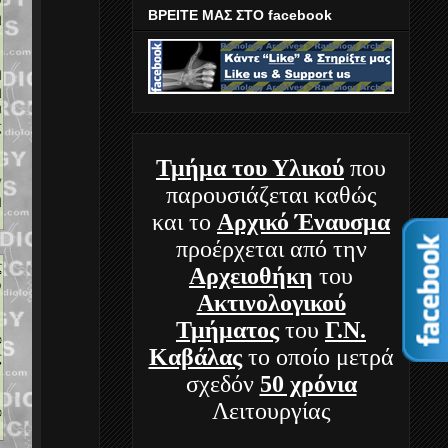
ΒΡΕΙΤΕ ΜΑΣ ΣΤΟ facebook
Τμήμα
του Υλικού
που
παρουσιάζεται καθώς
και το
Αρχικό Έναυσμα
προέρχεται από την
Αρχειοθήκη
του
Ακτινολογικού
Τμήματος
του
Γ.Ν.
Καβάλας
το οποίο μετρά
σχεδόν
50 χρόνια
Λειτουργίας