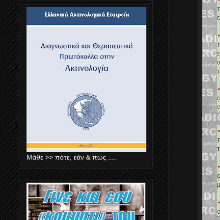
Μάθε >> πότε, εάν & πώς ....