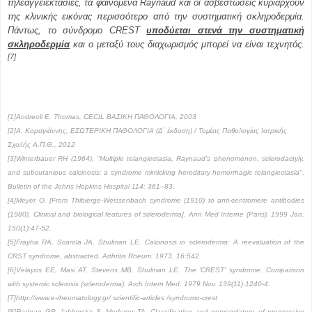
τηλεαγγειεκτασίες, τα φαινόμενα Ray­naud και οι ασβεστώσεις κυριαρχούν
της κλινικής εικόνας περισσότερο από την συστηματική σκληροδερμία.
Πάντως, το σύνδρομο CREST
υποδύεται στενά την συστηματική
σκληροδερμία
και ο μεταξύ τους διαχωρι­σμός μπορεί να είναι τεχνητός.
[7]
[1]Andreoli E. Thomas, CECIL ΒΑΣΙΚΗ ΠΑΘΟΛΟΓΙΑ, 2003
[2]Α. Καραγιάννης, ΕΣΩΤΕΡΙΚΗ ΠΑΘΟΛΟΓΙΑ (Δ΄ έκδοση) / Τομέας Παθολογίας Ιατρικής
Σχολής Α.Π.Θ., 2012
[3]Winterbauer RH (1964). "Multiple telangiectasia, Raynaud's phenomenon, sclerodactyly,
and subcutanious calcinosis: a syndrome mimicking hereditary hemorrhagic telangiectasia".
Bulletin of the Johns Hopkins Hospital 114: 361–83.
[4]Meyer O. [From Thibierge-Weissenbach syndrome (1910) to anti-centromere antibodies
(1980). Clinical and biological features of scleroderma]. Ann Med Interne (Paris). 1999 Jan.
150(1):47-52.
[5]Frayha RA, Scarola JA, Shulman LE. Calcinosis in scleroderma: A reevaluation of the
CRST syndrome, abstracted. Arthritis Rheum. 1973. 16:542.
[6]Velayos EE, Masi AT, Stevens MB, Shulman LE. The 'CREST' syndrome. Comparison
with systemic sclerosis (scleroderma). Arch Intern Med. 1979 Nov. 139(11):1240-4.
[7]http://www.e-rheumatology.gr/ scientific-articles /syndromo-crest
[8]Rodnan GP, Jablonska S, Medsger TA. Classification and nomenclature of progressive