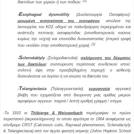
[1]
δακτύλων των χεριών ή των ποδιών.
E
-
sophageal
dysmotility
(Δυσλειτουργία Οισοφάγου):
μειωμένη κινητικότητα του οισοφάγου
: απώλεια της
λειτουργίας του ΚΟΣ οδηγεί σε παλινδρόμηση περιεχομένου και
ανάπτυξη πεπτικής οισοφαγίτιδας (οπισθοστερνικός καύσος
κυρίως την νύχτα) και επεισόδια δυσκαταποσίας (στερεά τροφή
[1]
που «κολλά» στην οπισθοστερνική χώρα).
S
-
clerodaktyly
(Σκληροδακτυλία):
σκλήρυνση του δέρματος
των δακτύλων
: συσσώρευση περίσσειας συνδετικού ιστού:
στιλπνή όψη στην προσβεβλημένη περιοχή: ο ασθενής
δυσκολεύεται να λυγίσει ή να ισιώσει τα δάκτυλα του.
T
-
elangiectasia
(Τηλεαγγειεκτασία):
ευρυαγγεία
: αγγειακή
βλάβη που σχηματίζεται από διευρυνση μιας ομάδας μικρών
αιμοφόρων αγγειων: παχειά / λεπτή ερυθρή γραμμή / στίγμα.
-Το 1910 οι
Thibierge
&
Weissenbach
περιέγραψαν το πρώτο
περιστατικό (ακροσκλήρυνση) το οποίο αργότερα το 1964 αναφέρεται ως
σύνδρομο
CRST
(
Calcinosis
cutis
,
Raynaud
phenomenon
,
Sclerodactyly
&
Telangiectasia
) από τον άγγλο φοιτητή ιατρικής (Johns Hopkins School