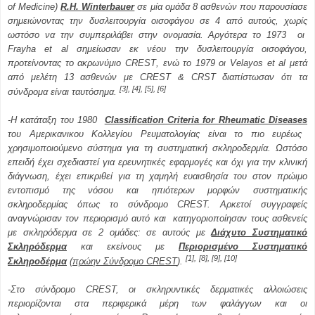
of Medicine)
R.H.
Winterbauer
σε μία ομάδα 8 ασθενών που παρουσίασε
σημειώνοντας την δυσλειτουργία οισοφάγου σε 4 από αυτούς, χωρίς
ωστόσο να την συμπεριλάβει στην ονομασία. Αργότερα το 1973
οι
Frayha
et
al
σημείωσαν εκ νέου την δυσλειτουργία οισοφάγου,
προτείνοντας το ακρωνύμιο
CREST
, ενώ το 1979 οι
Velayos
et
al
μετά
από μελέτη 13 ασθενών με
CREST
&
CRST
διαπίστωσαν ότι τα
[3], [4], [5], [6]
σύνδρομα
είναι
ταυτόσημα.
-
Η κατάταξη του 1980
Classification Criteria for Rheumatic Diseases
του Αμερικανικου Κολλεγίου Ρευματολογίας
είναι
το πιο
ευρέως
χρησιμοποιούμενο
σύστημα για τη
συστηματική σκληροδερμία
.
Ωστόσο
επειδή
έχει σχεδιαστεί
για
ερευνητικές εφαρμογές
και όχι
για την κλινική
διάγνωση
,
έχει
επικριθεί
για τη χαμηλή
ευαισθησία
του
στον πρώιμο
εντοπισμό
της νόσου
και
ηπιότερων μορφών
συστηματικής
σκληροδερμίας
όπως το σύνδρομο
CREST
.
Αρκετοί
συγγραφείς
αναγνώρισαν
τον περιορισμό αυτό
και
κατηγοριοποίησαν
τους ασθενείς
με
σκληρόδερμα
σε 2
ομάδες: σε αυτούς
με
Διάχυτο Συστηματικό
Σκληρόδερμα
και
εκείνους με
Περιορισμένο Συστηματικό
[1],
[8], [9], [10]
Σκληροδέρμα
(
πρώην Σύνδρομο
CREST
).
-Στο σύνδρομο CREST, οι σκληρυντικές δερματικές αλλοιώσεις
περιορίζονται στα πε­ριφερικά μέρη των φαλάγγων και οι