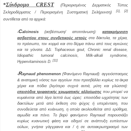
Σ
ύνδρομο CREST
*
(Περιορισμένος Δερματικός Τύπος
[1], [2]
Σκληροδέρματος / Περιορισμένη Συστηματική Σκλήρυνση)
συντίθεται από τα αρ­χικά
:
C
-
alcinosis
(ασβέστωση/ αποτιτάνωση):
κατακρήμνιση
ασβεστίου στους συνδετικούς ιστούς
στα δάκτυλα, τα χέρια,
το πρόσωπο, τον κορμό και στο δέρμα πάνω από τους αγκώνες
και τα γόνατα.
ΔΔ
: Tophaceous gout
,
Chronic renal disease
,
Idiopathic tumoral calcinosis
,
Milk-alkali syndrome
,
[11]
Hypervitaminosis D.
R
-
aynaud phenomenon
(
Φαινόμενο
Raynaud
): αγγειόσπασμος
& ανατομική νόσος των αγγείων που προσβάλλει κυρίως τα άκρα
χέρια και πόδια (λιγότερο συχνά αυτιά, μύτη και γλώσσα):
επεισόδια τριφασικής χρωματικής αλλοίωσης
που μπορεί να
κυμαίνεται από λίγα λεπτά έως ώρες: επεισόδια ωχρότητας των
δακτύλων μετά από έκθεση στο ψύχος ή υπερένταση, που
συνοδεύεται από κυάνωση, η οποία ακολουθείται από ερύθημα,
αιμωδία και πόνο. Το βαρύ φαινόμενο
Raynaud
παρουσιάζει
κυρίως κυανωτική φάση και οδηγεί σε ανάπτυξη ευπίεστων
ούλων, γνήσια γάγγραινα και / ή σε αυτοακρωτηριασμό των