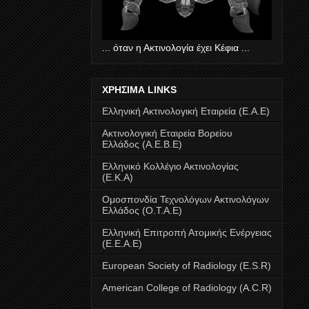
... όταν η Ακτινολογία έχει Κέφια ...
ΧΡΗΣΙΜΑ LINKS
Ελληνική Ακτινολογική Εταιρεία (Ε.Α.Ε)
Ακτινολογική Εταιρεία Βορείου
Ελλάδος (Α.Ε.Β.Ε)
Ελληνικό Κολλέγιο Ακτινολογίας
(Ε.Κ.Α)
Ομοσπονδία Τεχνολόγων Ακτινολόγων
Ελλάδος (Ο.Τ.Α.Ε)
Ελληνική Επιτροπή Ατομικής Ενέργειας
(E.E.A.E)
European Society of Radiology (E.S.R)
American College of Radiology (A.C.R)