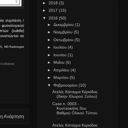
►
2018
(3)
►
2017
(15)
▼
2016
(50)
αι συμπίεση /
►
Δεκεμβρίου
(1)
υ φυσιολογικού
τών (subtle)
►
Νοεμβρίου
(5)
υνιστώνται σε
►
Οκτωβρίου
(5)
os
,
►
Ιουλίου
(4)
MD Radiologist
►
Ιουνίου
(1)
►
Μαΐου
(6)
 1931884846
►
Απριλίου
(4)
►
Μαρτίου
(5)
▼
Φεβρουαρίου
(10)
Ατελές Κάταγμα Κέρκίδας
(δίκην Χλωρού Ξύλου)
Case n. 0003 -
Κυστεοκήλη 3ου
Βαθμού Ολικού Τύπου
ρη Ανάρτηση
...
Ατελές Κάταγμα Κερκίδας