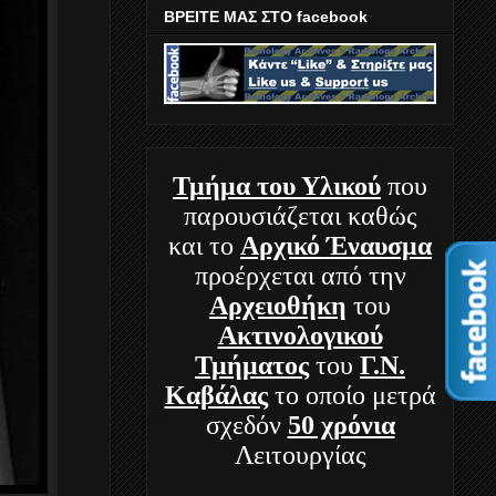
ΒΡΕΙΤΕ ΜΑΣ ΣΤΟ facebook
Τμήμα
του Υλικού
που
παρουσιάζεται καθώς
και το
Αρχικό Έναυσμα
προέρχεται από την
Αρχειοθήκη
του
Ακτινολογικού
Τμήματος
του
Γ.Ν.
Καβάλας
το οποίο μετρά
σχεδόν
50 χρόνια
Λειτουργίας