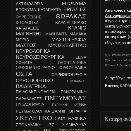
ΕΠΩΝΥΜΑ
ΑΚΤΙΝΟΛΟΓΙΑ
ΕΡΓΑΣΙΕΣ
ΕΠΩΝΥΜΑ ΚΑΤΑΓΜΑΤΑ
Απεικονιστικά
ΘΩΡΑΚΑΣ
Ακτινογραφίε
ΘΥΡΕΟΕΙΔΗΣ
άλγους / τραυ
ΚΑΡΔΙΑΓΓΕΙΑΚΟ
ΙΣΤΟΛΟΓΙΚΑ
λεπτή γωνίωση
ΚΡΑΝΙΟ
ΚΑΤΑΤΑΞΕΙΣ
αντίπλευρου 
ΜΑΓΝΗΤΗΣ
ΜΑΛΑΚΑ
ΜΑΘΗΜΑΤΑ
καταγμάτων (π
ΜΑΣΤΟΓΡΑΦΙΑ
ΜΟΡΙΑ
ελέγχους ρουτί
ΜΑΣΤΟΣ
ΜΥΟΣΚΕΛΕΤΙΚΟ
ΝΕΥΡΟΛΟΓΙΚΑ
[1]Y. Weerakkody et 
ΝΕΥΡΟΧΕΙΡΟΥΡΓΙΚΑ
ΞΕΝΑ
[2]J. Jones et al., 
ΣΩΜΑΤΑ
ΟΔΟΝΤΙΑΤΡΙΚΑ
[3]Lane F. Donnell
ΟΡΘΟΠΕΔΙΚΑ
ΟΡΘΟΠΑΝΤΟΓΡΑΦΟΣ
ΟΣΤΑ
ΟΥΡΗΘΡΟΓΡΑΦΙΑ
Αναρτήθηκε α
ΟΥΡΟΠΟΙΗΤΙΚΟ
ΟΦΘΑΛΜΟΣ
ΠΑΙΔΙΑΤΡΙΚΑ
Ετικέτες
ΚΑΡΑ
ΠΑΙΔΟΑΚΤΙΝΟΛΟΓΙΑ
ΠΑΝΟΡΑΜΙΚΗ
ΠΝΕΥΜΟΝΑΣ
ΠΑΡΑΛΛΑΓΕΣ
ΠΥΕΛΟΓΡΑΦΙΑ
ΠΥΡΙΝΙΚΗ ΙΑΤΡΙΚΗ
ΡΕΥΜΑΤΟΛΟΓΙΚΑ
ΣΑΛΠΙΓΓΟΓΡΑΦΙΑ
ΣΚΕΛΕΤΙΚΟ
ΣΚΙΑΓΡΑΦΙΚΑ
Νεότερη αν
ΣΥΝΕΔΡΙΑ
ΣΠΟΝΔΥΛΙΚΗ
ΣΣ
ΤΕΠ
ΤΕΧΝΟΛΟΓΟΣ-
ΤΑΞΙΝΟΜΗΣΗ