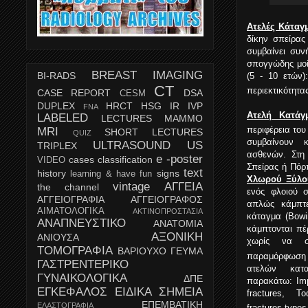
Ατελές Κάταγ
δίκην σπείρας
συμβαίνει συν
σπογγώδης μοί
BREAST IMAGING
BI-RADS
(5 - 10 ετών)
CT
περιεκτικότητα
CASE REPORT
DSA
CESM
DUPLEX
HRCT
HSG
IR
IVP
FNA
Ατελή Κατάγ
LABELED
LECTURES
MAMMO
περιφέρεια του
MRI
SHORT LECTURES
QUIZ
συμβαίνουν 
ULTRASOUND
US
TRIPLEX
ασθενών. Στη
e -poster
cases
classification
VIDEO
Σπείρας ή Πόρ
text
history
signs
learning & have fun
Χλωρού Ξύλο
vintage
ΑΓΓΕΙΑ
the channel
ενός φλοιού 
ΑΓΓΕΙΟΓΡΑΦΙΑ
ΑΓΓΕΙΟΓΡΑΦΟΣ
απλώς κάμπτ
ΑΙΜΑΤΟΛΟΓΙΚΑ
ΑΚΤΙΝΟΠΡΟΣΤΑΣΙΑ
κάταγμα (Bow
ΑΝΑΠΝΕΥΣΤΙΚΟ
ΑΝΑΤΟΜΙΑ
κάμπτονται πέ
ΑΞΟΝΙΚΗ
ΑΝΙΟΥΣΑ
χωρίς να σ
ΤΟΜΟΓΡΑΦΙΑ
ΒΑΡΙΟΥΧΟ ΓΕΥΜΑ
παραμόρφωση 
ΓΑΣΤΡΕΝΤΕΡΙΚΟ
ατελών κατα
ΓΥΝΑΙΚΟΛΟΓΙΚΑ
ΔΠΕ
παρακάτω: Impa
ΕΓΚΕΦΑΛΟΣ
ΕΙΔΙΚΑ ΣΗΜΕΙΑ
fractures, To
ΕΠΕΜΒΑΤΙΚΗ
ΕΛΑΣΤΟΓΡΑΦΙΑ
fractures types 