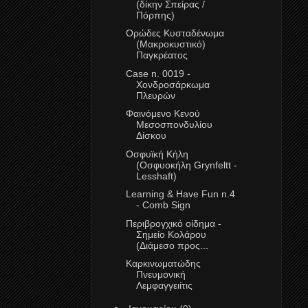
(δίκην Σπείρας /
Πόρπης)
Ορώδες Κυσταδένωμα
(Μακροκυστικό)
Παγκρέατος
Case n. 0019 -
Χονδροσάρκωμα
Πλευρών
Φαινόμενο Κενού
Μεσοσπονδυλίου
Δίσκου
Οσφυϊκή Κήλη
(Οσφυοκήλη Grynfeltt -
Lesshaft)
Learning & Have Fun n.4
- Comb Sign
Περιβρογχικό οίδημα -
Σημείο Κολάρου
(Διάμεσο προς...
Καρκινωματώδης
Πνευμονική
Λεμφαγγειίτις