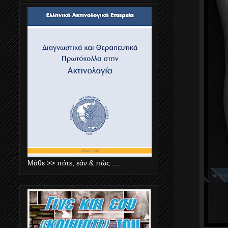
Μάθε >> πότε, εάν & πώς ....