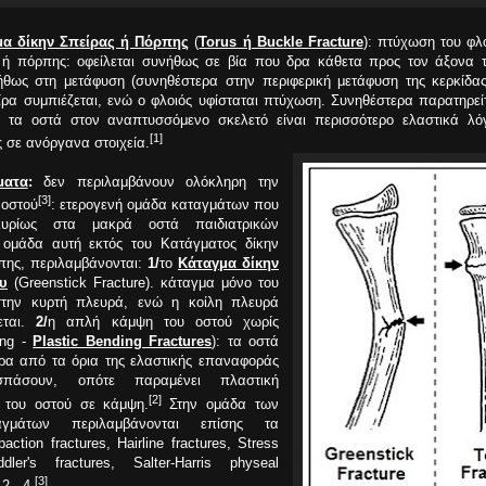
μα δίκην Σπείρας ή Πόρπης
(
Torus ή Buckle Fracture
): πτύχωση του φλ
 ή πόρπης: οφείλεται συνήθως σε βία που δρα κάθετα προς τον άξονα τ
ήθως στη μετάφυση (συνηθέστερα στην περιφερική μετάφυση της κερκίδας
ρα συμπιέζεται, ενώ ο φλοιός υφίσταται πτύχωση. Συνηθέστερα παρατηρείτ
: τα οστά στον αναπτυσσόμενο σκελετό είναι περισσότερο ελαστικά λό
[1]
ς σε ανόργανα στοιχεία.
ματα
:
δεν περιλαμβάνουν ολόκληρη την
[3]
 οστού
: ετερογενή ομάδα καταγμάτων που
κυρίως στα μακρά οστά παιδιατρικών
 ομάδα αυτή εκτός του Κατάγματος δίκην
πης, περιλαμβάνονται:
1/
το
Κάταγμα δίκην
υ
(Greenstick Fracture). κάταγμα μόνο του
στην κυρτή πλευρά, ενώ η κοίλη πλευρά
εται.
2/
η απλή κάμψη του οστού χωρίς
ing -
Plastic Bending Fractures
): τα οστά
ρα από τα όρια της ελαστικής επαναφοράς
πάσουν, οπότε παραμένει πλαστική
[2]
του οστού σε κάμψη.
Στην ομάδα των
γμάτων περιλαμβάνονται επίσης τα
ction fractures, Hairline fractures, Stress
ddler's fractures, Salter-Harris physeal
[3]
2 - 4.