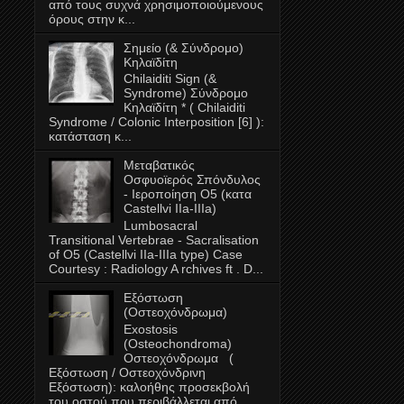
από τους συχνά χρησιμοποιούμενους
όρους στην κ...
Σημείο (& Σύνδρομο)
Κηλαϊδίτη
Chilaiditi Sign (&
Syndrome) Σύνδρομο
Κηλαϊδίτη * ( Chilaiditi
Syndrome / Colonic Interposition [6] ):
κατάσταση κ...
Μεταβατικός
Oσφυοϊερός Σπόνδυλος
- Ιεροποίηση Ο5 (κατα
Castellvi IIa-ΙΙΙa)
Lumbosacral
Transitional Vertebrae - Sacralisation
of O5 (Castellvi IIa-IIIa type) Case
Courtesy : Radiology A rchives ft . D...
Εξόστωση
(Οστεοχόνδρωμα)
Exostosis
(Οsteochondroma)
Οστεοχόνδρωμα (
Εξόστωση / Οστεοχόνδρινη
Εξόστωση): καλοήθης προσεκβολή
του οστού που περιβάλλεται από...