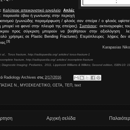
:
Καλύτερο απεικονιστικό εργαλείο
:
Απλές
ς
: παρουσία ύβου ή γωνίωσης στην περιοχή
ματισμού (γωνιώδης παραμόρφωση / φλοιός σαν σπείρα / ο φλοιός υφίστατ
 μπορεί να φανεί στην πλευρά της σπείρας).
Συστάσεις
: ακτινογραφίες το
άκρου προς σύγκριση μπορούν να βοηθήσουν στην αξιολόγηση λεπ
ολύ χρήσιμες σε Plastic Bending Fractures). Ετερόπλευρες λήψεις δεν σ
[3]
νας.
Karapasias Nik
al., Torus fracture, http://radiopaedia.org/ articles/ torus-fracture-1
Incomplete fracture, http://radiopaedia.org/ articles/ incomplete-fracture
y, Diagnostic Imaging: Pediatrics, 2011, Lippincott Williams & Wilkins; Second edition, ISBN-10:
πό
Radiology Archives
στις
2/17/2016
ΠΑΣΙΑΣ Ν.
,
ΜΥΟΣΚΕΛΕΤΙΚΟ
,
ΟΣΤΑ
,
ΤΕΠ
,
text
άρτηση
Αρχική σελίδα
Παλαιότε