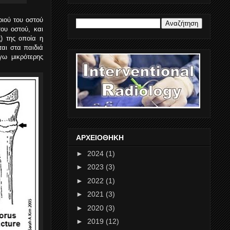
οιού του οστού
ου οστού, και
) της οποία η
αι στα παιδιά
γω μικρότερης
ΑΡΧΕΙΟΘΗΚΗ
►
2024
(1)
►
2023
(3)
►
2022
(1)
►
2021
(3)
►
2020
(3)
►
2019
(12)