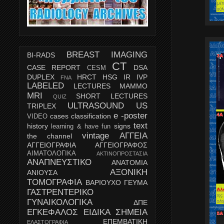
BREAST IMAGING
BI-RADS
CT
CASE REPORT
DSA
CESM
DUPLEX
HRCT
HSG
IR
IVP
FNA
LABELED
LECTURES
MAMMO
MRI
SHORT LECTURES
QUIZ
ULTRASOUND
US
TRIPLEX
e -poster
cases
classification
VIDEO
text
history
signs
learning & have fun
vintage
ΑΓΓΕΙΑ
the channel
ΑΓΓΕΙΟΓΡΑΦΙΑ
ΑΓΓΕΙΟΓΡΑΦΟΣ
ΑΙΜΑΤΟΛΟΓΙΚΑ
ΑΚΤΙΝΟΠΡΟΣΤΑΣΙΑ
ΑΝΑΠΝΕΥΣΤΙΚΟ
ΑΝΑΤΟΜΙΑ
ΑΞΟΝΙΚΗ
ΑΝΙΟΥΣΑ
ΤΟΜΟΓΡΑΦΙΑ
ΒΑΡΙΟΥΧΟ ΓΕΥΜΑ
ΓΑΣΤΡΕΝΤΕΡΙΚΟ
ΓΥΝΑΙΚΟΛΟΓΙΚΑ
ΔΠΕ
ΕΓΚΕΦΑΛΟΣ
ΕΙΔΙΚΑ ΣΗΜΕΙΑ
ΕΠΕΜΒΑΤΙΚΗ
ΕΛΑΣΤΟΓΡΑΦΙΑ