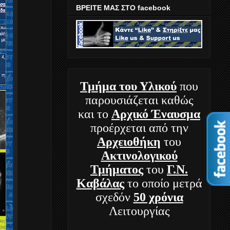
ΒΡΕΙΤΕ ΜΑΣ ΣΤΟ facebook
Τμήμα
του Υλικού
που
παρουσιάζεται καθώς
και το
Αρχικό Έναυσμα
προέρχεται από την
Αρχειοθήκη
του
Ακτινολογικού
Τμήματος
του
Γ.Ν.
Καβάλας
το οποίο μετρά
σχεδόν
50 χρόνια
Λειτουργίας