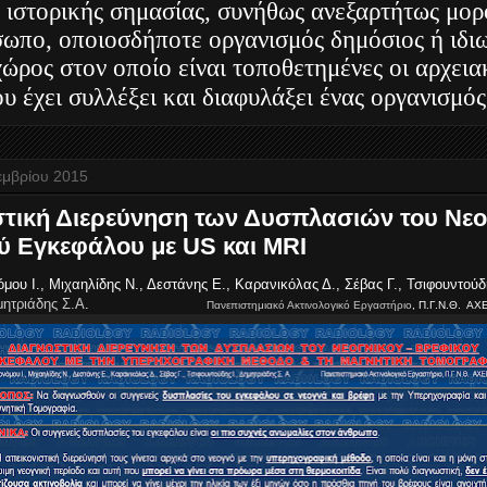
 ιστορικής σημασίας, συνήθως ανεξαρτήτως μορ
ωπο, οποιοσδήποτε οργανισμός δημόσιος ή ιδιω
 χώρος στον οποίο είναι τοποθετημένες οι αρχει
υ έχει συλλέξει και διαφυλάξει ένας οργανισμός
εμβρίου 2015
τική Διερεύνηση των Δυσπλασιών του Νεογ
ύ Εγκεφάλου με US και MRI
μου Ι., Μιχαηλίδης Ν., Δεστάνης Ε., Καρανικόλας Δ., Σέβας Γ., Τσιφουντούδ
ητριάδης Σ.Α
.
Πανεπιστημιακό Ακτινολογικό Εργαστήριο
, Π.Γ.Ν.Θ. ΑΧ