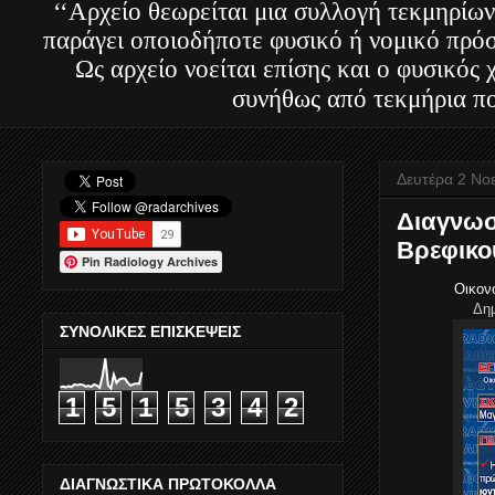
‘‘Αρχείο θεωρείται μια συλλογή τεκμηρίων
παράγει οποιοδήποτε φυσικό ή νομικό πρόσ
Ως αρχείο νοείται επίσης και ο φυσικός
συνήθως από τεκμήρια πο
Δευτέρα 2 Νο
Διαγνωσ
Βρεφικο
Pin Radiology Archives
Οικονό
Δημ
ΣΥΝΟΛΙΚΕΣ ΕΠΙΣΚΕΨΕΙΣ
1
5
1
5
3
4
2
ΔΙΑΓΝΩΣΤΙΚΑ ΠΡΩΤΟΚΟΛΛΑ