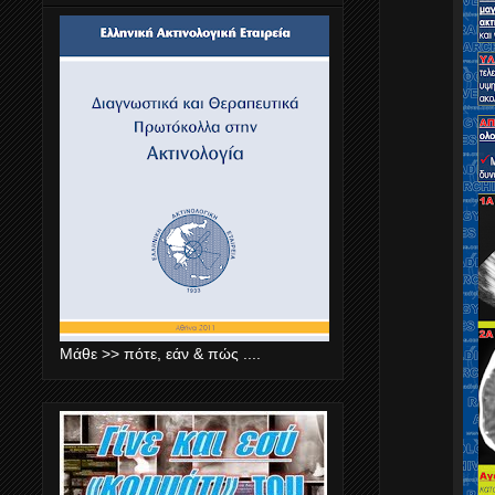
Μάθε >> πότε, εάν & πώς ....