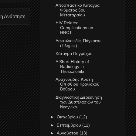
Αποσπαστικό Κάταγμα
Φύματος 5ου
Μεταταρσίου
ρη Ανάρτηση
HIV Related
Complications on
HRCT
Δακτυλιοειδές Πάγκρεας
(Πλήρες)
Κάταγμα Πυγμάχου
A Short History of
Radiology in
Thessaloniki
Αραχνοειδής Κύστη
Οπίσθιου Κρανιακού
Βόθρου
Διαγνωστική Διερεύνηση
των Δυσπλασιών του
Νεογνικο...
►
Οκτωβρίου
(12)
►
Σεπτεμβρίου
(11)
►
Αυγούστου
(13)