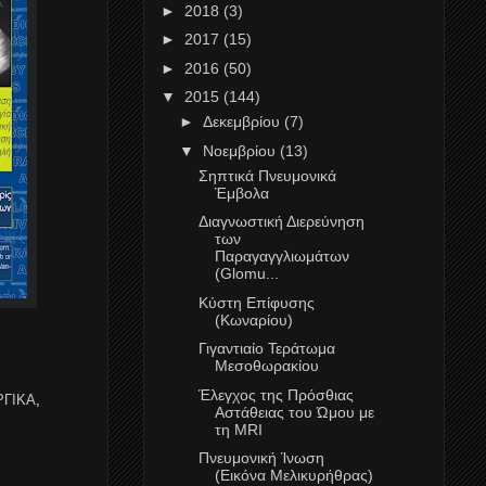
►
2018
(3)
►
2017
(15)
►
2016
(50)
▼
2015
(144)
►
Δεκεμβρίου
(7)
▼
Νοεμβρίου
(13)
Σηπτικά Πνευμονικά
Έμβολα
Διαγνωστική Διερεύνηση
των
Παραγαγγλιωμάτων
(Glomu...
Κύστη Επίφυσης
(Κωναρίου)
Γιγαντιαίο Τεράτωμα
Μεσοθωρακίου
Έλεγχος της Πρόσθιας
ΓΙΚΑ
,
Αστάθειας του Ώμου με
τη MRI
Πνευμονική Ίνωση
(Εικόνα Μελικυρήθρας)