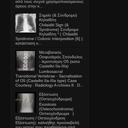
από τους συχνά χρησιμοποιούμενους
όρους στην κ...
Σημείο (& Σύνδρομο)
Κηλαϊδίτη
Chilaiditi Sign (&
Syndrome) Σύνδρομο
Κηλαϊδίτη * ( Chilaiditi
Syndrome / Colonic Interposition [6] ):
κατάσταση κ...
Μεταβατικός
Oσφυοϊερός Σπόνδυλος
- Ιεροποίηση Ο5 (κατα
Castellvi IIa-ΙΙΙa)
Lumbosacral
Transitional Vertebrae - Sacralisation
of O5 (Castellvi IIa-IIIa type) Case
Courtesy : Radiology A rchives ft . D...
Εξόστωση
(Οστεοχόνδρωμα)
Exostosis
(Οsteochondroma)
Οστεοχόνδρωμα (
Εξόστωση / Οστεοχόνδρινη
Εξόστωση): καλοήθης προσεκβολή
του οστού που περιβάλλεται από...